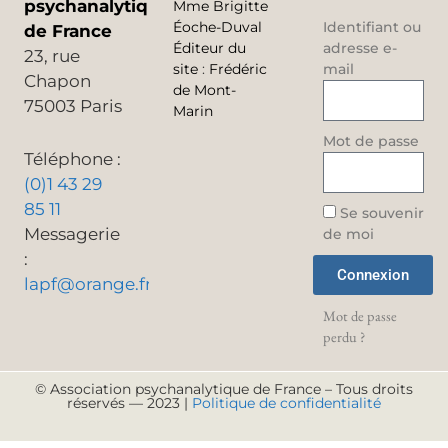
psychanalytique
Mme Brigitte
Éoche-Duval
Identifiant ou
de France
Éditeur du
adresse e-
23, rue
site
:
Frédéric
mail
Chapon
de Mont-
75003 Paris
Marin
Mot de passe
Téléphone :
(0)1 43 29
85 11
Se souvenir
Messagerie
de moi
:
Connexion
lapf@orange.fr
Mot de passe
perdu ?
© Association psychanalytique de France – Tous droits
réservés — 2023 |
Politique de confidentialité