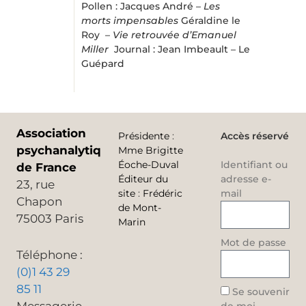
Pollen : Jacques André –
Les
morts impensables
Géraldine le
Roy –
Vie retrouvée d’Emanuel
Miller
Journal : Jean Imbeault – Le
Guépard
Association
Présidente
:
Accès réservé
psychanalytique
Mme Brigitte
Éoche-Duval
Identifiant ou
de France
Éditeur du
adresse e-
23, rue
site
:
Frédéric
mail
Chapon
de Mont-
75003 Paris
Marin
Mot de passe
Téléphone :
(0)1 43 29
85 11
Se souvenir
Messagerie