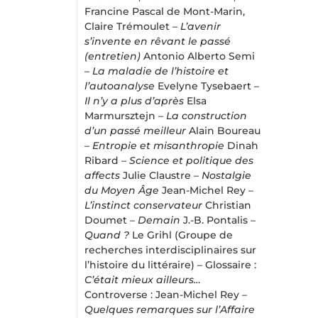
Francine Pascal de Mont-Marin,
Claire Trémoulet –
L’avenir
s’invente en rêvant le passé
(entretien)
Antonio Alberto Semi
–
La maladie de l’histoire et
l’autoanalyse
Evelyne Tysebaert –
Il n’y a plus d’après
Elsa
Marmursztejn –
La construction
d’un passé meilleur
Alain Boureau
–
Entropie et misanthropie
Dinah
Ribard –
Science et politique des
affects
Julie Claustre –
Nostalgie
du Moyen Âge
Jean-Michel Rey –
L’instinct conservateur
Christian
Doumet –
Demain
J.-B. Pontalis –
Quand ?
Le Grihl (Groupe de
recherches interdisciplinaires sur
l’histoire du littéraire) – Glossaire :
C’était mieux ailleurs…
Controverse :
Jean-Michel Rey –
Quelques remarques sur l’Affaire