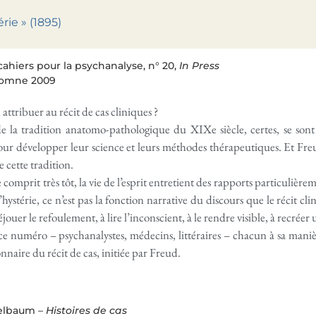
rie » (1895)
cahiers pour la psychanalyse, n° 20,
In Press
utomne 2009
attribuer au récit de cas cliniques ?
 la tradition anatomo-pathologique du XIXe siècle, certes, se sont 
ur développer leur science et leurs méthodes thérapeutiques. Et Freud, 
 cette tradition.
 comprit très tôt, la vie de l’esprit entretient des rapports particulièrem
’hystérie, ce n’est pas la fonction narrative du discours que le récit c
éjouer le refoulement, à lire l’inconscient, à le rendre visible, à recréer
ce numéro – psychanalystes, médecins, littéraires – chacun à sa manièr
ionnaire du récit de cas, initiée par Freud.
elbaum –
Histoires de cas