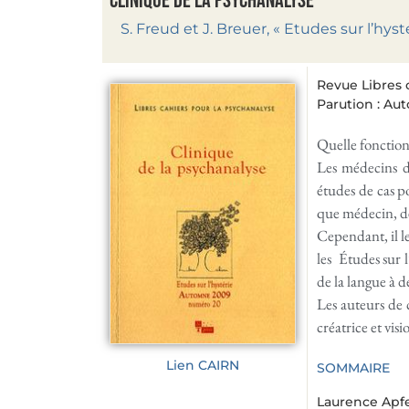
Clinique de la psychanalyse
S. Freud et J. Breuer, « Etudes sur l’hysté
Revue Libres 
Parution : A
Quelle fonction 
Les médecins de
études de cas po
que médecin, de
Cependant, il le
les Études sur l
de la langue à d
Les auteurs de 
créatrice et vis
Lien CAIRN
SOMMAIRE
Laurence Apf