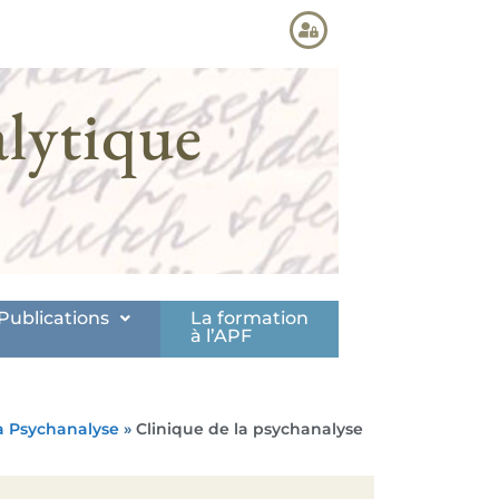
lytique
Publications
La formation
à l’APF
la Psychanalyse
»
Clinique de la psychanalyse