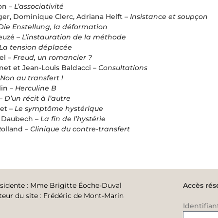
on –
L’associativité
er, Dominique Clerc, Adriana Helft –
Insistance et soupçon
Die Enstellung, la déformation
euzé –
L’instauration de la méthode
La tension déplacée
el –
Freud, un romancier ?
et et Jean-Louis Baldacci –
Consultations
Non au transfert !
in –
Herculine B
 –
D’un récit à l’autre
et –
Le symptôme hystérique
s Daubech –
La fin de l’hystérie
olland –
Clinique du contre-transfert
sidente
:
Mme Brigitte Éoche-Duval
Accès rés
teur du site
:
Frédéric de Mont-Marin
Identifian