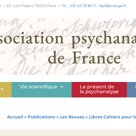
 — 23, rue Chapon 75003 Paris — Tél. :
(0)1 43 29 85 11
–
lapf@orange.fr
sociation psychana
de France
Vie scientifique
Le présent de
la psychanalyse
Accueil
»
Publications
»
Les Revues
»
Libres Cahiers pour 