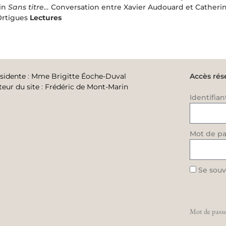
rin
Sans titre…
Conversation entre Xavier Audouard et Cathe
Ortigues
Lectures
sidente
:
Mme Brigitte Éoche-Duval
Accès rés
teur du site
:
Frédéric de Mont-Marin
Identifian
Mot de pa
Se souv
Mot de passe