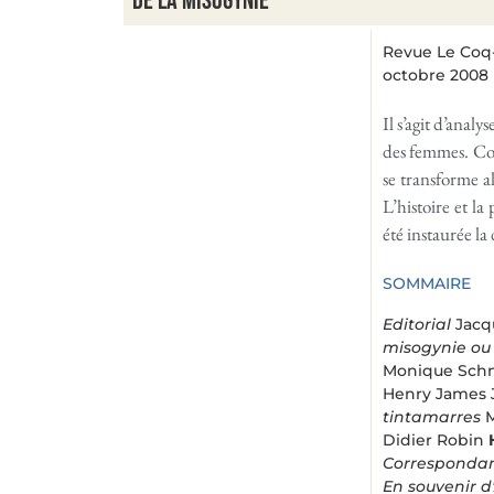
De la misogynie
Revue Le Coq-
octobre 2008
Il s’agit d’ana
des femmes. Com
se transforme a
L’histoire et l
été instaurée l
SOMMAIRE
Editorial
Jacq
misogynie ou 
Monique Sch
Henry James 
tintamarres
M
Didier Robin
Correspondan
En souvenir d