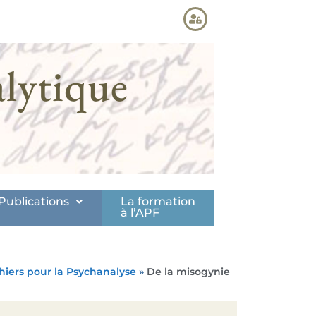
lytique
Publications
La formation
à l’APF
hiers pour la Psychanalyse
»
De la misogynie