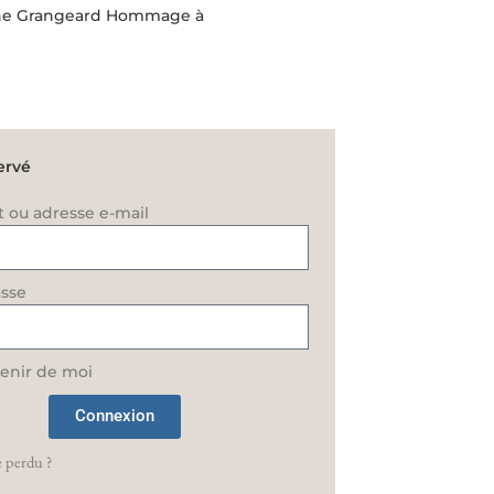
rine Grangeard Hommage à
ervé
t ou adresse e-mail
sse
enir de moi
Connexion
 perdu ?