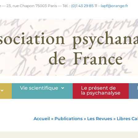
 — 23, rue Chapon 75003 Paris — Tél. :
(0)1 43 29 85 11
–
lapf@orange.fr
sociation psychana
de France
Vie scientifique
Le présent de
la psychanalyse
Accueil
»
Publications
»
Les Revues
»
Libres Ca