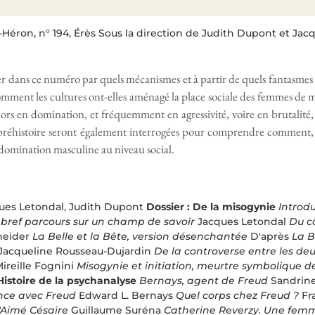
Héron, n° 194, Érès Sous la direction de Judith Dupont et Jacq
lyser dans ce numéro par quels mécanismes et à partir de quels fantasm
ment les cultures ont-elles aménagé la place sociale des femmes de m
lors en domination, et fréquemment en agressivité, voire en brutalité, 
a préhistoire seront également interrogées pour comprendre comment, 
a domination masculine au niveau social.
ues Letondal, Judith Dupont
Dossier : De la misogynie
Introd
bref parcours sur un champ de savoir
Jacques Letondal
Du c
neider
La Belle et la Bête, version désenchantée
D'après
La B
Jacqueline Rousseau-Dujardin
De la controverse entre les deu
ireille Fognini
Misogynie et initiation, meurtre symbolique 
Histoire de la psychanalyse
Bernays, agent de Freud
Sandrine
ce avec Freud
Edward L. Bernays
Quel corps chez Freud ?
Fr
'Aimé Césaire
Guillaume Suréna
Catherine Reverzy. Une femme