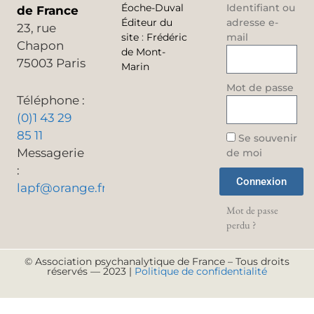
Éoche-Duval
Identifiant ou
de France
Éditeur du
adresse e-
23, rue
site
:
Frédéric
mail
Chapon
de Mont-
75003 Paris
Marin
Mot de passe
Téléphone :
(0)1 43 29
85 11
Se souvenir
Messagerie
de moi
:
Connexion
lapf@orange.fr
Mot de passe
perdu ?
© Association psychanalytique de France – Tous droits
réservés — 2023 |
Politique de confidentialité