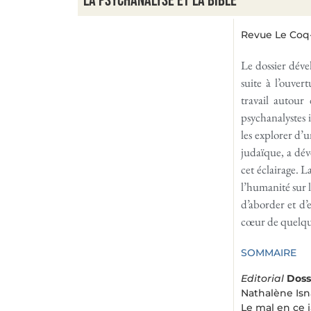
La psychanalyse et la Bible
Revue Le Coq-H
Le dossier déve
suite à l’ouve
travail autour
psychanalystes i
les explorer d’
judaïque, a dé
cet éclairage. L
l’humanité sur l’
d’aborder et d’
cœur de quelque
SOMMAIRE
Editorial
Doss
Nathalène Is
Le mal en ce 