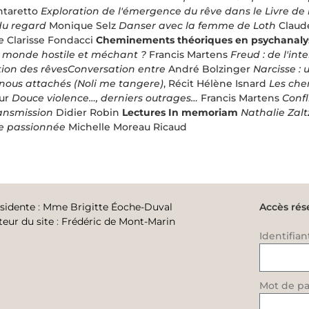
ntaretto
Exploration de l'émergence du rêve dans le Livre de
 du regard
Monique Selz
Danser avec la femme de Loth
Claude
e
Clarisse Fondacci
Cheminements théoriques en psychanaly
n monde hostile et méchant ?
Francis Martens
Freud : de l'in
ation des rêvesConversation entre
André Bolzinger
Narcisse : 
 nous attachés (Noli me tangere)
, Récit Hélène Isnard
Les che
eur
Douce violence…, derniers outrages…
Francis Martens
Confl
ansmission
Didier Robin
Lectures
In memoriam
Nathalie Zal
e passionnée
Michelle Moreau Ricaud
sidente
:
Mme Brigitte Éoche-Duval
Accès rés
teur du site
:
Frédéric de Mont-Marin
Identifian
Mot de pa