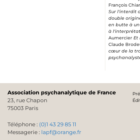
François Chia
Sur l'interdit
double origin
en butte à u
à l'interprét
Aumercier
Et
Claude Brod
cœur de la tr
psychanalyst
Association psychanalytique de France
Pré
23, rue Chapon
Édi
75003 Paris
Téléphone :
(0)1 43 29 85 11
Messagerie :
lapf@orange.fr