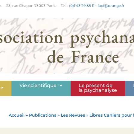
 — 23, rue Chapon 75003 Paris — Tél. :
(0)1 43 29 85 11
–
lapf@orange.fr
sociation psychana
de France
Vie scientifique
Le présent de
la psychanalyse
Accueil
»
Publications
»
Les Revues
»
Libres Cahiers pour