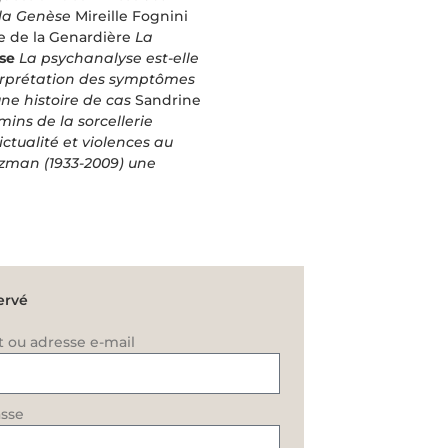
 la Genèse
Mireille Fognini
 de la Genardière
La
se
La psychanalyse est-elle
terprétation des symptômes
une histoire de cas
Sandrine
mins de la sorcellerie
ictualité et violences au
tzman (1933-2009) une
ervé
t ou adresse e-mail
sse