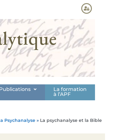
lytique
Publications
La formation
à l’APF
 la Psychanalyse
»
La psychanalyse et la Bible