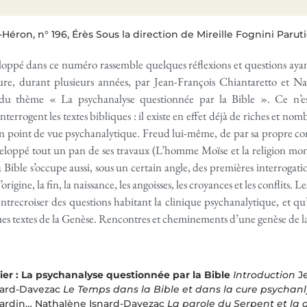
éron, n° 196, Érès Sous la direction de Mireille Fognini Paruti
loppé dans ce numéro rassemble quelques réflexions et questions ayant 
rture, durant plusieurs années, par Jean-François Chiantaretto et 
 du thème « La psychanalyse questionnée par la Bible ». Ce n’es
nterrogent les textes bibliques : il existe en effet déjà de riches et nomb
un point de vue psychanalytique. Freud lui-même, de par sa propre con
veloppé tout un pan de ses travaux (L’homme Moïse et la religion mo
a Bible s’occupe aussi, sous un certain angle, des premières interrogati
origine, la fin, la naissance, les angoisses, les croyances et les conflits. 
entrecroiser des questions habitant la clinique psychanalytique, et qu
s textes de la Genèse. Rencontres et cheminements d’une genèse de l
ier : La psychanalyse questionnée par la Bible
Introduction
Je
nard-Davezac
Le Temps dans la Bible et dans la cure psychanl
jardin… Nathalène Isnard-Davezac
La parole du Serpent et la 