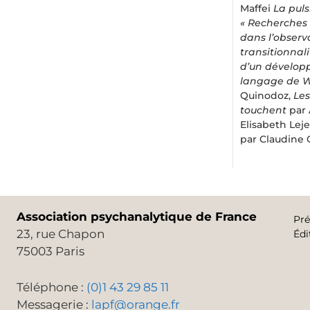
Maffei
La pul
« Recherches 
dans l’observ
transitionnal
d’un dévelop
langage de Wi
Quinodoz,
Les
touchent
par 
Elisabeth Lej
par Claudine
Association psychanalytique de France
Pré
23, rue Chapon
Édi
75003 Paris
Téléphone :
(0)1 43 29 85 11
Messagerie :
lapf@orange.fr