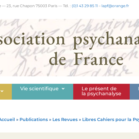
 — 23, rue Chapon 75003 Paris — Tél. :
(0)1 43 29 85 11
–
lapf@orange.fr
sociation psychana
de France
Vie scientifique
Le présent de
la psychanalyse
Accueil
»
Publications
»
Les Revues
»
Libres Cahiers pour la P