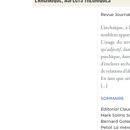
L’archaïque, aspects théoriques
Revue Journal 
L’archaïque, à 
semblent appart
L’usage du ter
qu’
adjectif
, da
psychique, dans
d’enclaves archa
de relations d’o
En tant que
su
[…]
SOMMAIRE
Éditorial
Clau
Mark Solms
S
Bernard Gols
Petot
La mèr