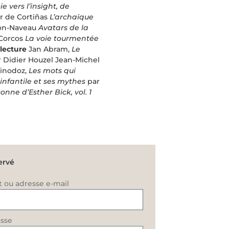
e vers l’insight, de
er de Cortiñas
L’archaïque
lon-Naveau
Avatars de la
 Corcos
La voie tourmentée
lecture
Jan Abram,
Le
 Didier Houzel Jean-Michel
uinodoz,
Les mots qui
 infantile et ses mythes
par
onne d’Esther Bick, vol. 1
ervé
t ou adresse e-mail
sse