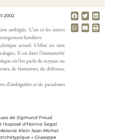
11-2002
tion ambigüe. L’un et les autres
trangement familiers.
lytique actuel. Utilisé en tant
logies. Il est dans l’immaturité
otique où l’on parle de noyaux ou
resses, de fantasmes, de défenses,
bre d’ambiguïtés et de paradoxes
iques de Sigmund Freud
 l’exposé d’Hanna Segal
Melanie Klein
Jean-Michel
« archétypique »
Giuseppe