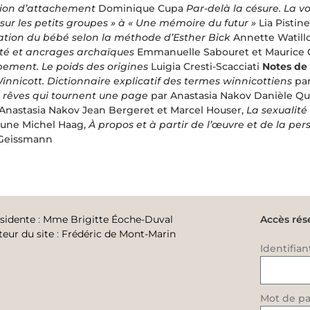
sion d’attachement
Dominique Cupa
Par-delà la césure. La voi
sur les petits groupes » à « Une mémoire du futur »
Lia Pistin
ation du bébé selon la méthode d’Esther Bick
Annette Watil
ité et ancrages archaïques
Emmanuelle Sabouret et Maurice
pement. Le poids des origines
Luigia Cresti-Scacciati
Notes de 
nnicott. Dictionnaire explicatif des termes winnicottiens
par
 rêves qui tournent une page
par Anastasia Nakov Danièle Q
Anastasia Nakov Jean Bergeret et Marcel Houser,
La sexualité
eune Michel Haag,
À propos et à partir de l’œuvre et de la pers
 Geissmann
sidente
:
Mme Brigitte Éoche-Duval
Accès rés
teur du site
:
Frédéric de Mont-Marin
Identifian
Mot de pa