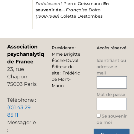
l’adolescent
Pierre Geissmann
En
souvenir de…
Françoise Dolto
(1908-1988)
Colette Destombes
Association
Présidente
:
Accès réservé
psychanalytique
Mme Brigitte
Éoche-Duval
Identifiant ou
de France
Éditeur du
adresse e-
23, rue
site
:
Frédéric
mail
Chapon
de Mont-
75003 Paris
Marin
Mot de passe
Téléphone :
(0)1 43 29
85 11
Se souvenir
Messagerie
de moi
: