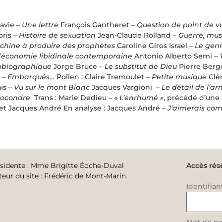
avie –
Une lettre
François Gantheret –
Question de point de v
ris –
Histoire de sexuation
Jean-Claude Rolland –
Guerre, mus
hine à produire des prophètes
Caroline Giros Israel –
Le genr
 l’économie libidinale contemporaine
Antonio Alberto Semi –
obiographique
Jorge Bruce –
Le substitut de Dieu
Pierre Berg
 –
Embarqués…
Pollen : Claire Tremoulet –
Petite musique
Clé
aïs –
Vu sur le mont Blanc
Jacques Vargioni –
Le détail de l’a
pocondre
Trans :
Marie Dedieu –
« L’enrhumé »
, précédé d’une 
 et Jacques André En analyse :
Jacques André –
J’aimerais co
sidente
:
Mme Brigitte Éoche-Duval
Accès rés
teur du site
:
Frédéric de Mont-Marin
Identifian
Mot de pa