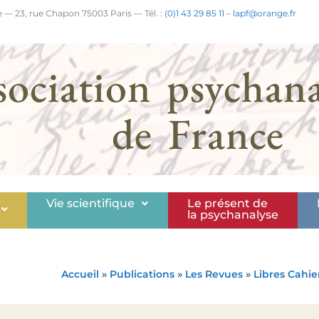
 — 23, rue Chapon 75003 Paris — Tél. :
(0)1 43 29 85 11
–
lapf@orange.fr
sociation psychana
de France
Vie scientifique
Le présent de
la psychanalyse
Accueil
»
Publications
»
Les Revues
»
Libres Cahie