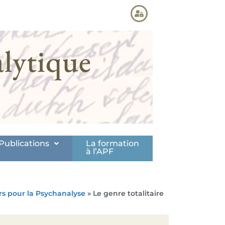
lytique
Publications
La formation
à l’APF
rs pour la Psychanalyse
»
Le genre totalitaire