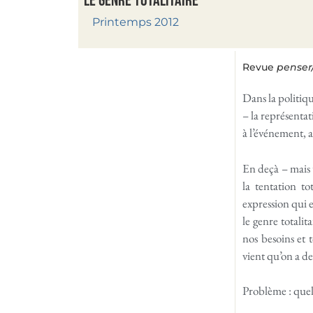
Le genre totalitaire
Printemps 2012
Revue
penser
Dans la politiq
– la représenta
à l’événement, a
En deçà – mais 
la tentation t
expression qui e
le genre totali
nos besoins et 
vient qu’on a de
Problème : quel