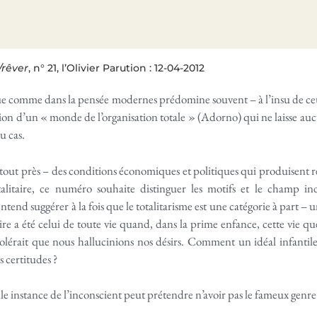
/rêver
, n° 21, l’Olivier Parution : 12-04-2012
ue comme dans la pensée modernes prédomine souvent – à l’insu de ceux
tion d’un « monde de l’organisation totale » (Adorno) qui ne laisse auc
u cas.
tout près – des conditions économiques et politiques qui produisent
otalitaire, ce numéro souhaite distinguer les motifs et le champ i
ntend suggérer à la fois que le totalitarisme est une catégorie à part – u
taire a été celui de toute vie quand, dans la prime enfance, cette vie 
tolérait que nous hallucinions nos désirs. Comment un idéal infantile
s certitudes ?
le instance de l’inconscient peut prétendre n’avoir pas le fameux genre