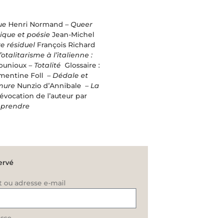
ue
Henri Normand –
Queer
ique et poésie
Jean-Michel
e résiduel
François Richard
Totalitarisme à l’italienne :
ounioux –
Totalité
Glossaire :
mentine Foll –
Dédale et
rmure
Nunzio d’Annibale –
La
évocation de l’auteur par
mprendre
ervé
t ou adresse e-mail
sse