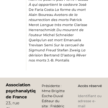
À qui appartient le cadavre
José
De Faria Costa
La forme du mort
Alain Boureau
Avatars de la
résurrection des morts
Patrick
Merot
Langue très morte
Clarisse
Herrenschmidt
Du mourant de
l’auteur
Michel Schneider
Quelqu’un est mort
Emanuela
Trevisan Semi
Sur le cercueil de
Sigmund Freud
Stefan Zweig
La
dérision
Bertrand D’astorg
Rêver
nos morts
J.-B. Pontalis
Association
Présidente
:
Accès réservé
psychanalytique
Mme Brigitte
Éoche-Duval
Identifiant ou
de France
Éditeur du
adresse e-
23, rue
site
:
Frédéric
mail