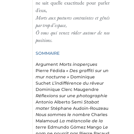
ne sait quelle exactitude pour parler
d’eux,
Morts aux postures contraintes et gênés
par trop d’espace,
Ô vous qui venez rôder autour de nos
positions.
SOMMAIRE
Argument
Morts inaperçues
Pierre Fédida
« Des graffiti sur un
mur nocturne »
Dominique
Suchet
L’indifférence du rêveur
Dominique Clerc Maugendre
Réflexions sur une photographie
Antonio Alberto Semi
Stabat
mater
Stéphane Audoin-Rouzeau
Nous sommes le nombre
Charles
Malamoud
La mélancolie de la
terre
Edmundo Gómez Mango
Le
nom ne pourrit pas
Pierre Pacaud