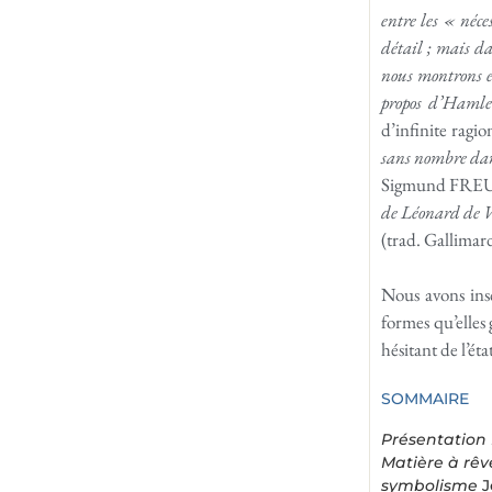
entre les « néce
détail ; mais d
nous montrons en
propos d’Hamlet
d’infinite ragi
sans nombre dan
Sigmund FRE
de Léonard de 
(trad. Gallimar
Nous avons insc
formes qu’elles
hésitant de l’ét
SOMMAIRE
Présentation
Matière à rê
symbolisme
J