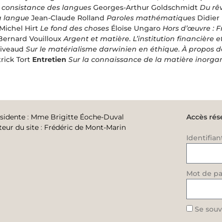
 consistance des langues
Georges-Arthur Goldschmidt
Du rêv
la langue
Jean-Claude Rolland
Paroles mathématiques
Didier
Michel Hirt
Le fond des choses
Éloïse Ungaro
Hors d’œuvre : F
Bernard Vouilloux
Argent et matière. L’institution financière 
hiveaud
Sur le matérialisme darwinien en éthique. À propos de 
rick Tort
Entretien
Sur la connaissance de la matière inorg
sidente
:
Mme Brigitte Éoche-Duval
Accès rés
teur du site
:
Frédéric de Mont-Marin
Identifian
Mot de pa
Se souv