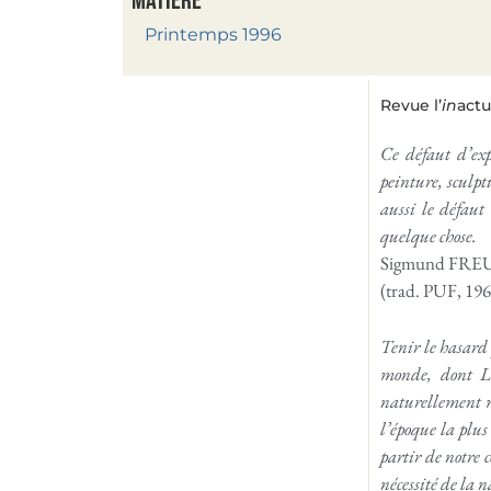
Matière
Printemps 1996
Revue l’
in
actu
Ce défaut d’exp
peinture, sculpt
aussi le défaut
quelque chose.
Sigmund FRE
(trad. PUF, 196
Tenir le hasard 
monde, dont Lé
naturellement m
l’époque la plus
partir de notre 
nécessité de la n