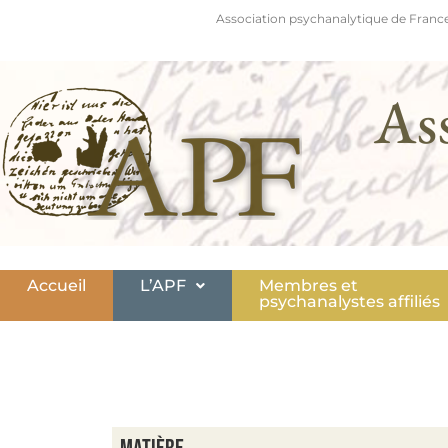
Association psychanalytique de France
As
Accueil
L’APF
Membres et
psychanalystes affiliés