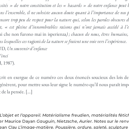
ssités » de notre constitution et les « hasards » de notre enfance peut 
ans l’ensemble, il ne subsiste aucun doute quant à l’importance de nos 
core trop peu de respect pour la nature qui, selon les paroles obscures
, « est pleine d’innombrables raisons qui n’ont jamais accédé à l’
oni che non furono mai in isperienza
) ; chacun de nous, êtres humains,
s lesquelles ces
ragioni
de la nature se fraient une voie vers l’expérience.
UD,
Un souvenir d’enfance
Vinci
d, 1987).
rit en exergue de ce numéro ces deux énoncés soucieux des lois de l
 génèrent, pour mettre sous leur signe le numéro qu’il nous paraît i
at de la pensée. […]
L’objet et l’appareil. Matérialisme freudien, matérialités féti
ver
Maurice Dayan
Gauguin, Nietzsche, Aurier. Notes sur le re
ean Clay
L’image-matière. Poussière, ordure, saleté, sculpture