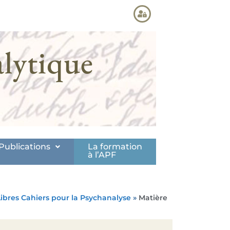
lytique
Publications
La formation
à l’APF
Libres Cahiers pour la Psychanalyse
»
Matière