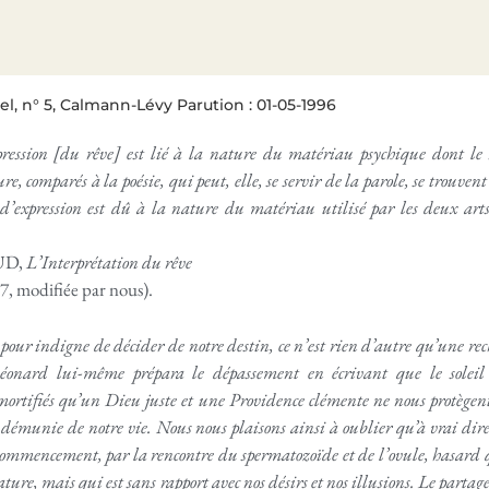
el, n° 5, Calmann-Lévy Parution : 01-05-1996
ression [du rêve] est lié à la nature du matériau psychique dont le rê
ure, comparés à la poésie, qui peut, elle, se servir de la parole, se trouve
 d’expression est dû à la nature du matériau utilisé par les deux arts
UD,
L’Interprétation du rêve
7, modifiée par nous).
pour indigne de décider de notre destin, ce n’est rien d’autre qu’une re
onard lui-même prépara le dépassement en écrivant que le solei
ortifiés qu’un Dieu juste et une Providence clémente ne nous protègent
 démunie de notre vie. Nous nous plaisons ainsi à oublier qu’à vrai dire
commencement, par la rencontre du spermatozoïde et de l’ovule, hasard qui
ature, mais qui est sans rapport avec nos désirs et nos illusions. Le partag