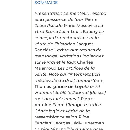
SOMMAIRE
Présentation
Le menteur, l’escroc
et la puissance du faux
Pierre
Zaoui
Pseudo
Marie Moscovici
La
Vera Storia
Jean-Louis Baudry
Le
concept d’anachronisme et la
vérité de l’historien
Jacques
Rancière
L’arbre aux racines de
mensonge. Variations indiennes
sur le vrai et le faux
Charles
Malamoud
Les artifices de la
vérité. Note sur l’interprétation
médiévale du droit romain
Yann
Thomas
Ignace de Loyola a-t-il
vraiment brûlé le Journal [de ses]
motions intérieures ?
Pierre-
Antoine Fabre
L’image-matrice.
Généalogie et vérité de la
ressemblance selon Pline
l’Ancien
Georges Didi-Huberman
La réalité tangible du simulacre.