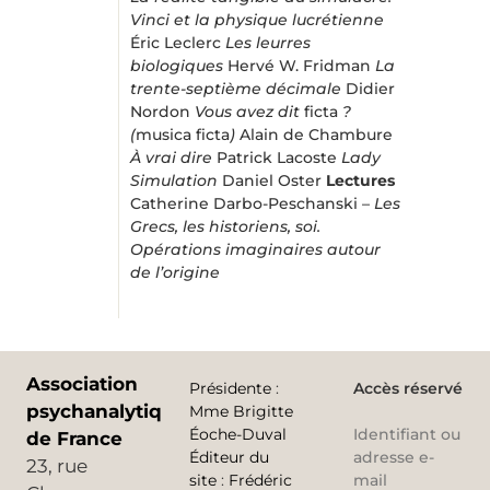
Vinci et la physique lucrétienne
Éric Leclerc
Les leurres
biologiques
Hervé W. Fridman
La
trente-septième décimale
Didier
Nordon
Vous avez dit
ficta
?
(
musica ficta
)
Alain de Chambure
À vrai dire
Patrick Lacoste
Lady
Simulation
Daniel Oster
Lectures
Catherine Darbo-Peschanski –
Les
Grecs, les historiens, soi.
Opérations imaginaires autour
de l’origine
Association
Présidente
:
Accès réservé
psychanalytique
Mme Brigitte
Éoche-Duval
Identifiant ou
de France
Éditeur du
adresse e-
23, rue
site
:
Frédéric
mail