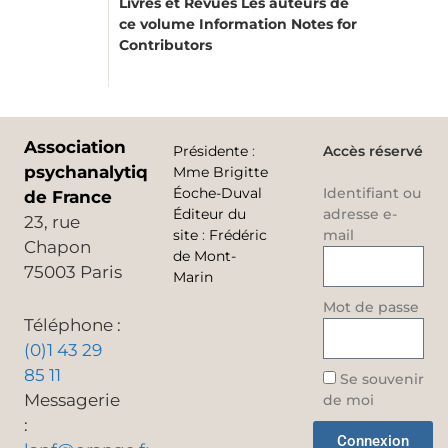
Livres et Revues
Les auteurs de
ce volume
Information
Notes for
Contributors
Association
Présidente
:
Accès réservé
psychanalytique
Mme Brigitte
Éoche-Duval
Identifiant ou
de France
Éditeur du
adresse e-
23, rue
site
:
Frédéric
mail
Chapon
de Mont-
75003 Paris
Marin
Mot de passe
Téléphone :
(0)1 43 29
85 11
Se souvenir
Messagerie
de moi
:
Connexion