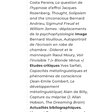
Costa Pereira,
La question de
l’hypnose d’effroi
Jacques
Rozenberg,
Thought, Solipsism
and the Unconscious
Bernard
Andrieu,
Sigmund Freud et
William James : déplacements
de la psychophysiologie
Image
Bernard Vouilloux,
Autoportrait
de l’écrivain en robe de
chambre : Diderot et le
mannequin
Raoul Moury,
Voir
l’invisible ? (« Blonde Vénus »)
Etudes critiques
Yves Sarfati,
Capacités métalinguistiques et
phénomènes de conscience
(Jean-Emile Gombert,
Le
développement
m
é
talinguistique
) Alain de Billy,
Capture ou méprise
(J. Allan
Hobson,
The Dreaming Brain
)
Actualités bibliographiques.