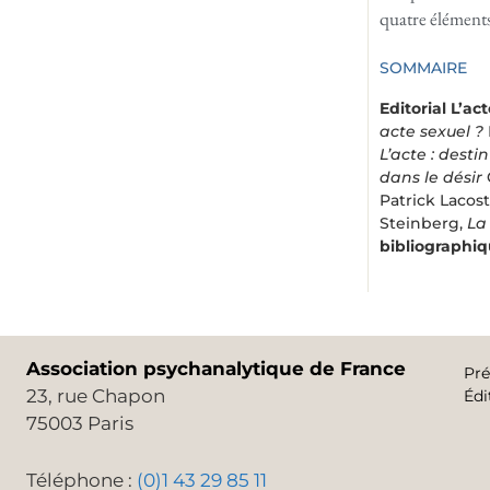
quatre éléments
SOMMAIRE
Editorial
L’ac
acte sexuel ?
L’acte : dest
dans le désir
Patrick Lacos
Steinberg,
La
bibliographiq
Association psychanalytique de France
Pré
23, rue Chapon
Édi
75003 Paris
Téléphone :
(0)1 43 29 85 11