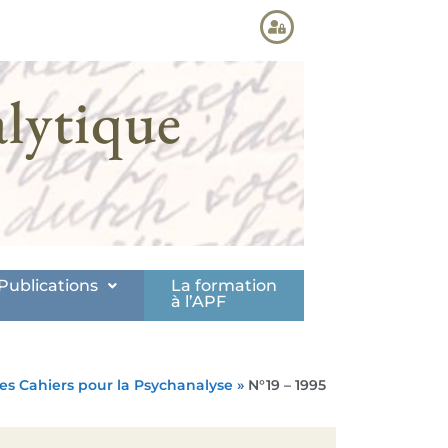
lytique
Publications
La formation
à l’APF
res Cahiers pour la Psychanalyse
»
N°19 – 1995