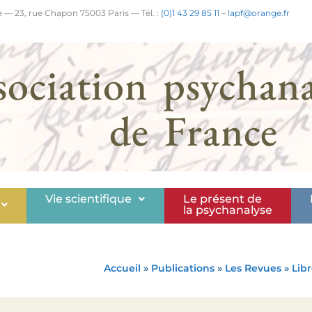
 — 23, rue Chapon 75003 Paris — Tél. :
(0)1 43 29 85 11
–
lapf@orange.fr
sociation psychana
de France
Vie scientifique
Le présent de
la psychanalyse
Accueil
»
Publications
»
Les Revues
»
Lib