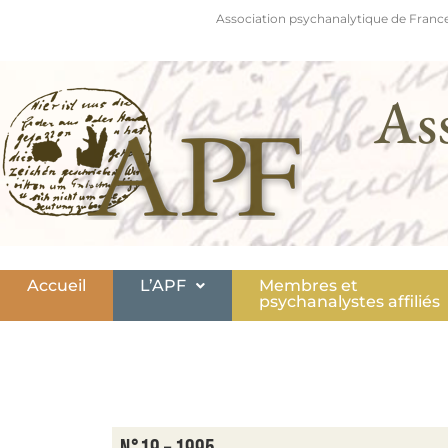
Association psychanalytique de France
As
Accueil
L’APF
Membres et
psychanalystes affiliés