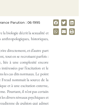
rance Parution : 06-1995
la biologie décrit la sexualité et
s anthropo­logiques, historiques,
crire directement, et d’autre part
t, tout en se recroisant parfois :
e, liée à une complexité encore
ntéressées par l’excitation et le
ans les cas dits normaux. Le point
ue Freud nommait la source de la
ique et à une excitation externe,
e. Pourtant, il n’est pas certain
 les divers niveaux psychiques et
 freudienne de pulsion qui admet