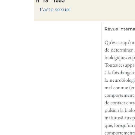
N°19 – 1995
L’acte sexuel
Revue Interna
Qu’est-ce qu’un 
de déterminer s
biologiques et 
Toutes ces appro
à la fois danger
la neurobiolog
mal connue (et s
comportement sex
de contact entr
pulsion la biol
mais aussi aux 
que, lorsqu’un 
comportementaux