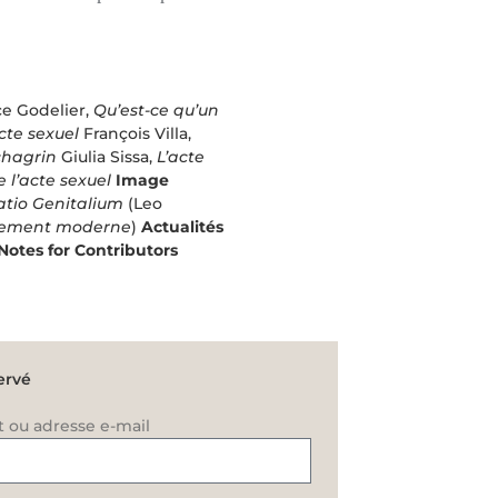
e Godelier,
Qu’est-ce qu’un
cte sexuel
François Villa,
chagrin
Giulia Sissa,
L’acte
 l’acte sexuel
Image
atio Genitalium
(Leo
oulement moderne
)
Actualités
Notes for Contributors
ervé
t ou adresse e-mail