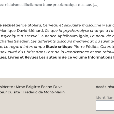
 se réduisant difficilement à une problématique dualiste. […]
te sexuel
Serge Stoléru,
Cerveau et sexualité masculine
Mauric
Monique David-Ménard,
Ce que la psychanalyse change à l’a
in psychique du sexuel
Laurence Apfelbaum lgoin,
La peau de 
Charles Saladier,
Les différents discours médiévaux au sujet de
te,
Le regard interrompu
Etude critique
Pierre Fédida,
Ostent
 sexualité du Christ dans l’art de la Renaissance et son ref
ues. Livres et Revues
Les auteurs de ce volume
Informations
sidente
:
Mme Brigitte Éoche-Duval
Accès rés
teur du site
:
Frédéric de Mont-Marin
Identifian