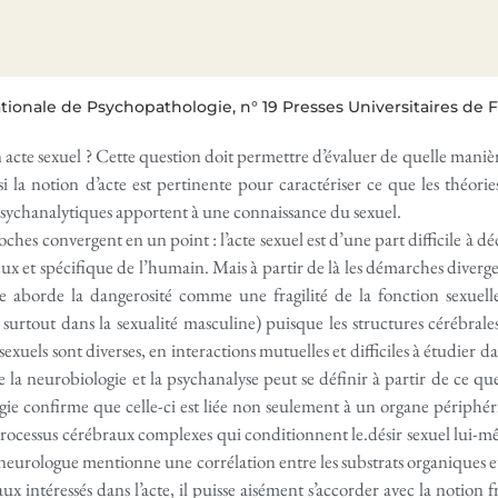
tionale de Psychopathologie, n° 19 Presses Universitaires de F
acte sexuel ? Cette question doit permettre d’évaluer de quelle manière 
i la notion d’acte est pertinente pour caractériser ce que les théorie
psychanalytiques apportent à une connaissance du sexuel.
ches convergent en un point : l’acte sexuel est d’une part difficile à dé
eux et spécifique de l’humain. Mais à partir de là les démarches divergen
ie aborde la dangerosité comme une fragilité de la fonction sexuell
urtout dans la sexualité masculine) puisque les structures cérébrales i
uels sont diverses, en interactions mutuelles et difficiles à étudier d
e la neurobiologie et la psychanalyse peut se définir à partir de ce q
ogie confirme que celle-ci est liée non seulement à un organe périphér
processus cérébraux complexes qui conditionnent le.désir sexuel lui-mêm
neurologue mentionne une corrélation entre les substrats organiques et
 intéressés dans l’acte, il puisse aisément s’accorder avec la notion