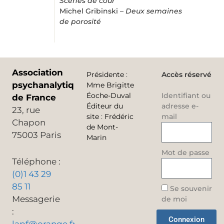
Scènes de cour
Michel Gribinski –
Deux semaines
de porosité
Association
Présidente
:
Accès réservé
psychanalytique
Mme Brigitte
Éoche-Duval
Identifiant ou
de France
Éditeur du
adresse e-
23, rue
site
:
Frédéric
mail
Chapon
de Mont-
75003 Paris
Marin
Mot de passe
Téléphone :
(0)1 43 29
85 11
Se souvenir
Messagerie
de moi
:
Connexion
lapf@orange.fr