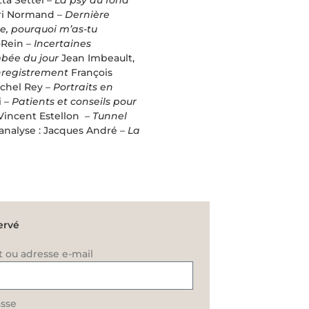
ri Normand –
Dernière
e, pourquoi m’as-tu
-Rein –
Incertaines
mbée du jour
Jean Imbeault,
nregistrement
François
chel Rey –
Portraits en
i –
Patients et conseils pour
Vincent Estellon –
Tunnel
analyse :
Jacques André –
La
ervé
t ou adresse e-mail
sse