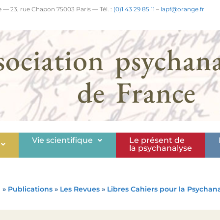
 — 23, rue Chapon 75003 Paris — Tél. :
(0)1 43 29 85 11
–
lapf@orange.fr
sociation psychana
de France
Vie scientifique
Le présent de
la psychanalyse
l
»
Publications
»
Les Revues
»
Libres Cahiers pour la Psychan