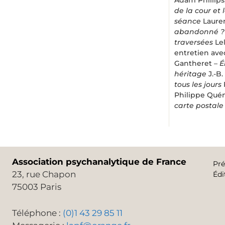
de la cour et 
séance
Laure
abandonné ?
traversées
Lel
entretien ave
Gantheret –
É
héritage
J.-B.
tous les jours
Philippe Qué
carte postale
Association psychanalytique de France
Pré
23, rue Chapon
Édi
75003 Paris
Téléphone :
(0)1 43 29 85 11