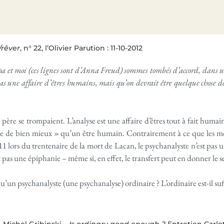
/rêver
, n° 22, l’Olivier Parution : 11-10-2012
 et moi (ces lignes sont d’Anna Freud) sommes tombés d’accord, dans un
pas une affaire d’êtres humains, mais qu’on devrait être quelque chose de
ère se trompaient. L’analyse est une affaire d’êtres tout à fait humains
e de bien mieux » qu’un être humain. Contrairement à ce que les m
 lors du trentenaire de la mort de Lacan, le psychanalyste n’est pas un
st pas une épiphanie – même si, en effet, le transfert peut en donner le 
u’un psychanalyste (une psychanalyse) ordinaire ? L’ordinaire est-il suff
, Michel Gribinski –
Is ordinary good enough ?
Entretien Carlot