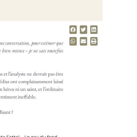
e conversation, pour estimer que
 bien mieux – je ne sais toutefois
 et l’analyste ne devrait pas être
édias ont complaisamment laissé
 héros ni un saint, et l’ordinaire
sentiment ineffable.
isant ?
ta Settel –
La psy du fond