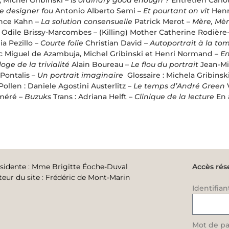
le designer fou
Antonio Alberto Semi –
Et pourtant on vit
Hen
nce Kahn –
La solution consensuelle
Patrick Merot –
Mère, Mèr
Odile Brissy-Marcombes – (Killing) Mother Catherine Rodière
ia Pezillo –
Courte folie
Christian David –
Autoportrait à la to
c Miguel de Azambuja, Michel Gribinski et Henri Normand –
E
loge de la trivialité
Alain Boureau –
Le flou du portrait
Jean-Mi
 Pontalis –
Un portrait imaginaire
Glossaire : Michela Gribinsk
Pollen : Daniele Agostini Austerlitz –
Le temps d’André Green
méré –
Buzuks
Trans :
Adriana Helft –
Clinique de la lecture
En 
sidente
:
Mme Brigitte Éoche-Duval
Accès rés
teur du site
:
Frédéric de Mont-Marin
Identifian
Mot de pa