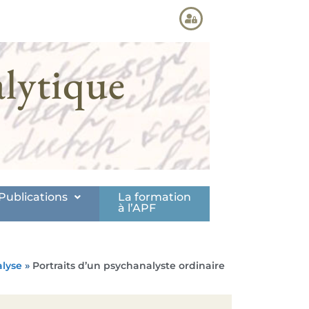
lytique
Publications
La formation
à l’APF
alyse
»
Portraits d’un psychanalyste ordinaire