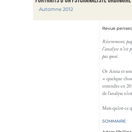
Portraits d’un psychanalyste ordinaire
Automne 2012
Revue
penser
Récemment, papa
l’analyse n’est 
pas quoi.
Or Anna et son p
« quelque chos
entendre en 2011
de l’analyse n’e
Mais qu’est-ce q
SOMMAIRE
Adam Phillips