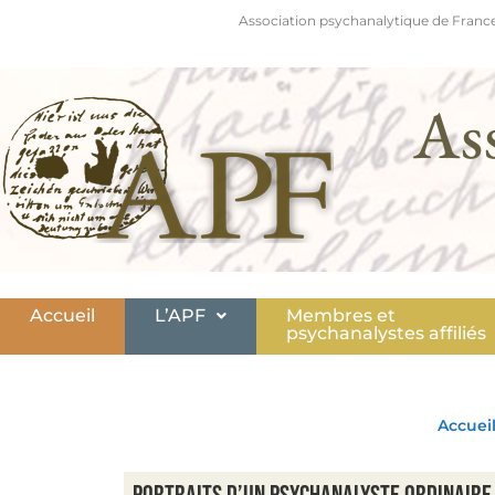
Association psychanalytique de France
As
Accueil
L’APF
Membres et
psychanalystes affiliés
Accuei