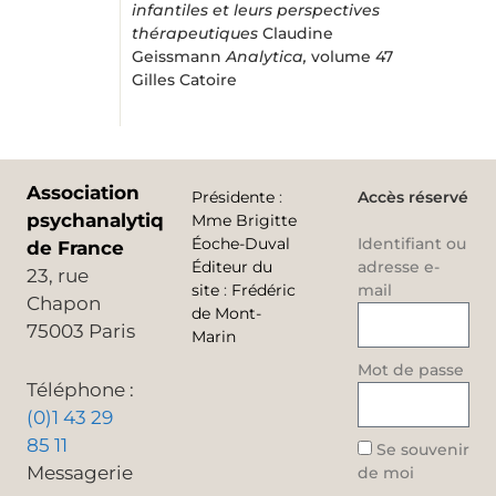
infantiles et leurs perspectives
thérapeutiques
Claudine
Geissmann
Analytica,
volume 47
Gilles Catoire
Association
Présidente
:
Accès réservé
psychanalytique
Mme Brigitte
Éoche-Duval
Identifiant ou
de France
Éditeur du
adresse e-
23, rue
site
:
Frédéric
mail
Chapon
de Mont-
75003 Paris
Marin
Mot de passe
Téléphone :
(0)1 43 29
85 11
Se souvenir
Messagerie
de moi