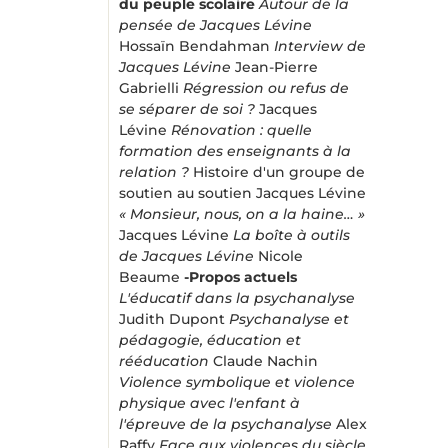
du peuple scolaire
Autour de la
pensée de Jacques Lévine
Hossaïn Bendahman
Interview de
Jacques Lévine
Jean-Pierre
Gabrielli
Régression ou refus de
se séparer de soi ?
Jacques
Lévine
Rénovation : quelle
formation des enseignants à la
relation ?
Histoire d'un groupe de
soutien au soutien Jacques Lévine
« Monsieur, nous, on a la haine… »
Jacques Lévine
La boîte à outils
de Jacques Lévine
Nicole
Beaume
-Propos actuels
L'éducatif dans la psychanalyse
Judith Dupont
Psychanalyse et
pédagogie, éducation et
rééducation
Claude Nachin
Violence symbolique et violence
physique avec l'enfant à
l'épreuve de la psychanalyse
Alex
Raffy
Face aux violences du siècle