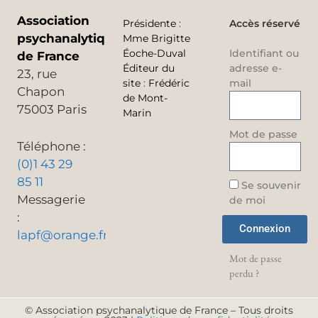
Association
Présidente
:
Accès réservé
psychanalytique
Mme Brigitte
Éoche-Duval
Identifiant ou
de France
Éditeur du
adresse e-
23, rue
site
:
Frédéric
mail
Chapon
de Mont-
75003 Paris
Marin
Mot de passe
Téléphone :
(0)1 43 29
85 11
Se souvenir
Messagerie
de moi
:
Connexion
lapf@orange.fr
Mot de passe
perdu ?
© Association psychanalytique de France – Tous droits