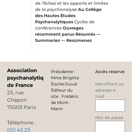
de Tbilissi et les apports et limites
de la psychanalyse
Au Collège
des Hautes Études
Psychanalytiques
Cycles de
conférences
Ouvrages
récemment parus
Résumés —
Summaries — Resúmenes
Association
Présidente
:
Accès réservé
psychanalytique
Mme Brigitte
Éoche-Duval
Identifiant ou
de France
Éditeur du
adresse e-
23, rue
site
:
Frédéric
mail
Chapon
de Mont-
75003 Paris
Marin
Mot de passe
Téléphone :
(0)1 43 29