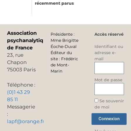
récemment parus
Association
Présidente
:
Accès réservé
psychanalytique
Mme Brigitte
Éoche-Duval
Identifiant ou
de France
Éditeur du
adresse e-
23, rue
site
:
Frédéric
mail
Chapon
de Mont-
75003 Paris
Marin
Mot de passe
Téléphone :
(0)1 43 29
85 11
Se souvenir
Messagerie
de moi
:
Connexion
lapf@orange.fr
Mot de passe