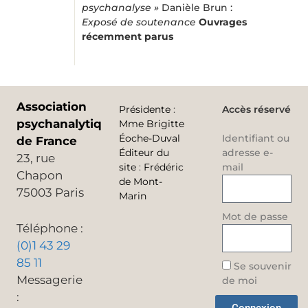
psychanalyse »
Danièle Brun :
Exposé de soutenance
Ouvrages
récemment parus
Association
Présidente
:
Accès réservé
psychanalytique
Mme Brigitte
Éoche-Duval
Identifiant ou
de France
Éditeur du
adresse e-
23, rue
site
:
Frédéric
mail
Chapon
de Mont-
75003 Paris
Marin
Mot de passe
Téléphone :
(0)1 43 29
85 11
Se souvenir
Messagerie
de moi
: