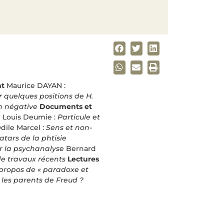
nt
Maurice DAYAN :
r quelques positions de H.
on négative
Documents et
e
Louis Deumie :
Particule et
dile Marcel :
Sens et non-
atars de la phtisie
ur la psychanalyse
Bernard
e travaux récents
Lectures
 propos de « paradoxe et
 les parents de Freud ?