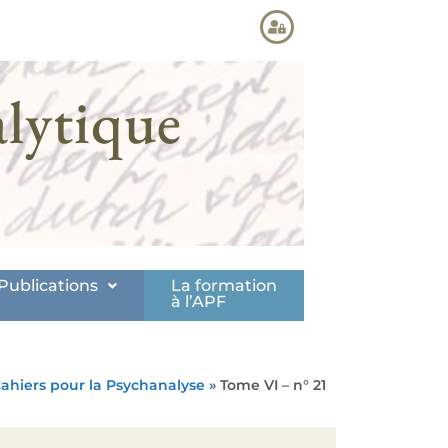
lytique
Publications
La formation
à l’APF
Cahiers pour la Psychanalyse
»
Tome VI – n° 21