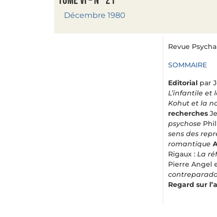
Tome VI – n° 21
Décembre 1980
Revue Psychana
SOMMAIRE
Editorial
par 
L’infantile e
Kohut et la n
recherches
Je
psychose
Phi
sens des repr
romantique
Rigaux :
La ré
Pierre Angel 
contreparadox
Regard sur l’