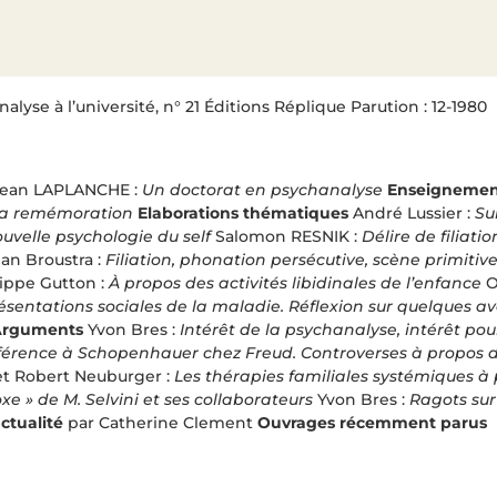
lyse à l’université, n° 21 Éditions Réplique Parution : 12-1980
Jean LAPLANCHE :
Un doctorat en psychanalyse
Enseigneme
t la remémoration
Elaborations thématiques
André Lussier :
Su
ouvelle psychologie du self
Salomon RESNIK :
Délire de filiati
an Broustra :
Filiation, phonation persécutive, scène primitiv
lippe Gutton :
À propos des activités libidinales de l’enfance
O
ésentations sociales de la maladie. Réflexion sur quelques av
Arguments
Yvon Bres :
Intérêt de la psychanalyse, intérêt po
férence à Schopenhauer chez Freud. Controverses à propos d
et Robert Neuburger :
Les thérapies familiales systémiques à
e » de M. Selvini et ses collaborateurs
Yvon Bres :
Ragots sur
actualité
par Catherine Clement
Ouvrages récemment parus