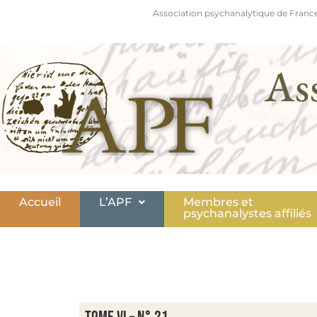
Association psychanalytique de France
As
Accueil
L’APF
Membres et
psychanalystes affiliés