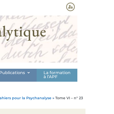
lytique
Publications
La formation
à l’APF
ahiers pour la Psychanalyse
»
Tome VI – n° 23