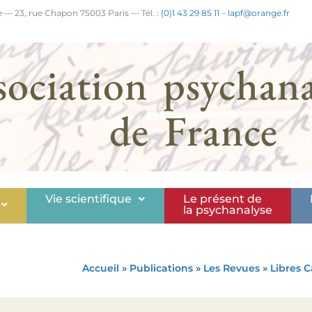
 — 23, rue Chapon 75003 Paris — Tél. :
(0)1 43 29 85 11
–
lapf@orange.fr
sociation psychana
de France
Vie scientifique
Le présent de
la psychanalyse
Accueil
»
Publications
»
Les Revues
»
Libres C