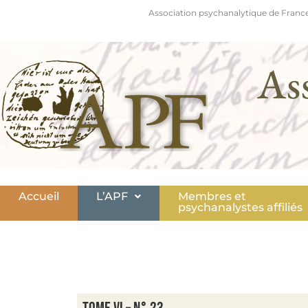
Association psychanalytique de France
As
Accueil
L’APF
Membres et
psychanalystes affiliés