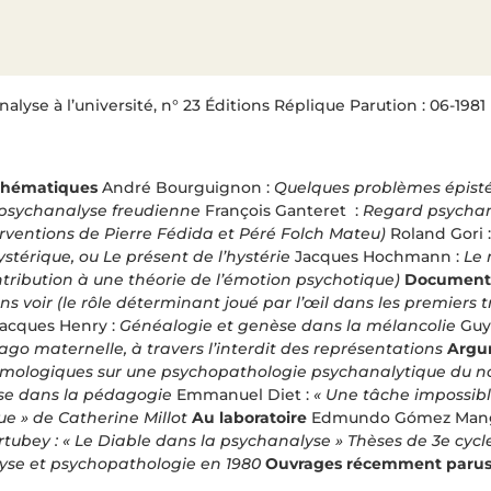
lyse à l’université, n° 23 Éditions Réplique Parution : 06-1981
 thématiques
André Bourguignon :
Quelques problèmes épisté
psychanalyse freudienne
François Ganteret :
Regard psychana
terventions de Pierre Fédida et Péré Folch Mateu)
Roland Gori 
ystérique, ou Le présent de l’hystérie
Jacques Hochmann :
Le 
ntribution à une théorie de l’émotion psychotique)
Documents
ns voir (le rôle déterminant joué par l’œil dans les premiers
Jacques Henry :
Généalogie et genèse dans la mélancolie
Guy
ago maternelle, à travers l’interdit des représentations
Argu
émologiques sur une psychopathologie psychanalytique du n
se dans la pédagogie
Emmanuel Diet :
« Une tâche impossibl
e » de Catherine Millot
Au laboratoire
Edmundo Gómez Man
rtubey : « Le Diable dans la psychanalyse »
Thèses de 3e cycl
yse et psychopathologie en 1980
Ouvrages récemment paru