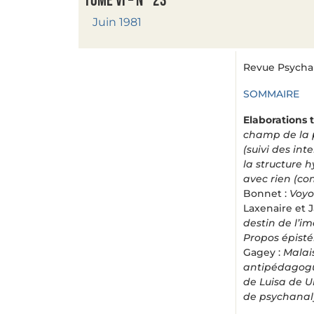
Tome VI – n° 23
Juin 1981
Revue Psychana
SOMMAIRE
Elaborations
champ de la 
(suivi des in
la structure h
avec rien (co
Bonnet :
Voyo
Laxenaire et 
destin de l’im
Propos épist
Gagey :
Malai
antipédagogu
de Luisa de U
de psychanal