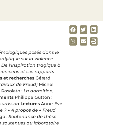
molo­giques posés dans le
lytique sur la violence
:
De l’inspiration tragique à
non-sens et ses rapports
 et recherches
Gérard
 travaux de Freud)
Michel
 Rosolato :
La dormition,
ments
Philippe Gutton :
ourrisson
Lectures
Anne-Eve
e ? » À propos de « Freud
go :
Soutenance de thèse
e soutenues au laboratoire
s