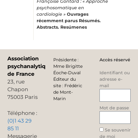
Françoise Gontard : « Approche
psychosomatique en
cardiologie »
Ouvrages
récemment parus
Résumés.
Abstracts. Resúmenes
Association
Présidente
:
Accès réservé
psychanalytique
Mme Brigitte
Éoche-Duval
Identifiant ou
de France
Éditeur du
adresse e-
23, rue
site
:
Frédéric
mail
Chapon
de Mont-
75003 Paris
Marin
Mot de passe
Téléphone :
(0)1 43 29
85 11
Se souvenir
Messagerie
de moi