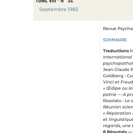
Tome VIII – n° 32
Septembre 1983
Revue Psychana
SOMMAIRE
Traductions
M
International 
psychopatholo
Jean-Claude R
Goldberg :
Cu
Vinci et Freud
« Œdipe ou la
patrie — A pr
Rosolato :
Le s
Réunion scient
« Réparation 
et linguistiq
regards, une 
8
Résumés —