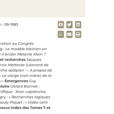
 : 09-1983
cation au Congrès
g :
Le modèle kleinien en
-il brûler Melanie Klein ?
et recherches
Jacques
nna Metterza (Léonard de
mythe œdipien — A propos de
:
La vierge (non-mère) de la
s — Émergences
Guy
atoire
Gérard Bonnet :
tifique : Jean Laplanche,
ry : « Recherches logiques
ouly-Piquet : « Vidéo cent
parus
Index des Tomes 7 et