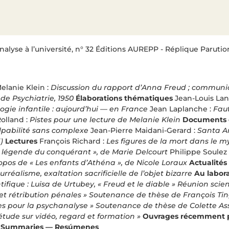
lyse à l’université, n° 32 Éditions AUREPP - Réplique Parution
elanie Klein :
Discussion du rapport d’Anna Freud ; communi
de Psychiatrie, 1950
Élaborations thématiques
Jean-Louis Lan
gie infantile : aujourd’hui — en France
Jean Laplanche :
Faut
olland :
Pistes pour une lecture de Melanie Klein
Documents 
lpabilité sans complexe
Jean-Pierre Maidani-Gerard :
Santa A
)
Lectures
François Richard :
Les figures de la mort dans le 
 légende du conquérant », de Marie Delcourt
Philippe Soulez 
opos de « Les enfants d’Athéna », de Nicole Loraux
Actualité
urréalisme, exaltation sacrificielle de l’objet bizarre
Au labor
ifique : Luisa de Urtubey, « Freud et le diable »
Réunion scien
et rétribution pénales »
Soutenance de thèse de François Ting
ues pour la psychanalyse »
Soutenance de thèse de Colette Ass
étude sur vidéo, regard et formation »
Ouvrages récemment 
 Summaries — Resúmenes