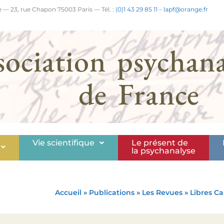
 — 23, rue Chapon 75003 Paris — Tél. :
(0)1 43 29 85 11
–
lapf@orange.fr
sociation psychana
de France
Vie scientifique
Le présent de
la psychanalyse
Accueil
»
Publications
»
Les Revues
»
Libres Ca