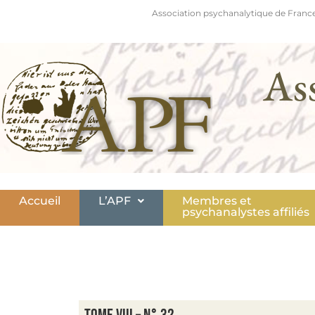
Association psychanalytique de France
As
Accueil
L’APF
Membres et
psychanalystes affiliés