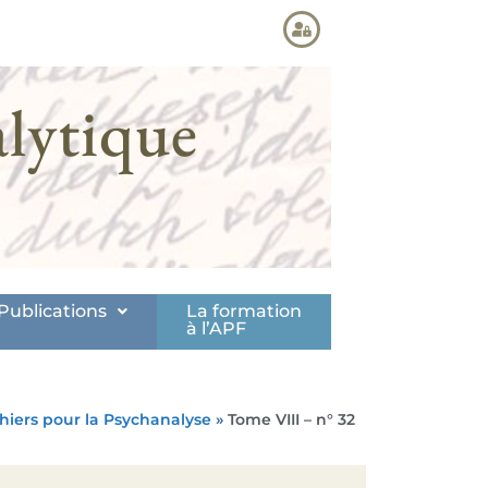
lytique
Publications
La formation
à l’APF
hiers pour la Psychanalyse
»
Tome VIII – n° 32