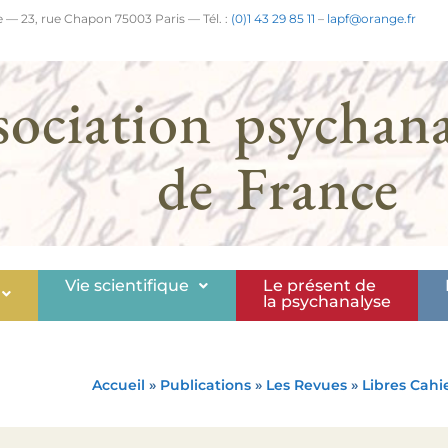
 — 23, rue Chapon 75003 Paris — Tél. :
(0)1 43 29 85 11
–
lapf@orange.fr
sociation psychana
de France
Vie scientifique
Le présent de
la psychanalyse
Accueil
»
Publications
»
Les Revues
»
Libres Cahi