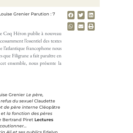
ouise Grenier Parution : 7
», le Coq Héron publie à nouveau
ncessamment l’essentiel des textes
e l’atlantique francophone nous
s que Filigrane a fait paraître en
cet ensemble, nous présente la
ise Grenier
Le père,
refus du sexuel
Claudette
t de père interne
Cléopâtre
 et la fonction des pères
e
Bertrand Piret
Lectures
 cautionner…
riq Ali et ses publics
Edelyn