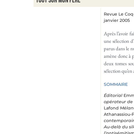
Tout sur mon père
Revue Le Coq-
janvier 2005
Après l’avoir f
une sélection d’
parus dans le 
amène donc à por
deux tomes sou
sélection qu’en
SOMMAIRE
Éditorial
Emma
opérateur de 
Lafond
Mélanc
Athanassiou-
contemporai
Au-delà du si
l’antisémitis