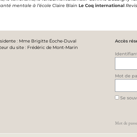
anté mentale à l’école
Claire Blain
Le Coq international
Revi
sidente
:
Mme Brigitte Éoche-Duval
Accès rés
teur du site
:
Frédéric de Mont-Marin
Identifian
Mot de pa
Se souv
Mot de passe