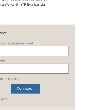
sta Psychê, n°9
Eva Landa
ervé
t ou adresse e-mail
sse
enir de moi
Connexion
 perdu ?