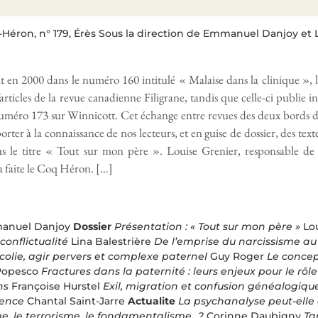
Héron, n° 179, Érès Sous la direction de Emmanuel Danjoy et L
ait en 2000 dans le numéro 160 intitulé « Malaise dans la clinique 
articles de la revue canadienne Filigrane, tandis que celle-ci publie i
numéro 173 sur Winnicott. Cet échange entre revues des deux bords d
ter à la connaissance de nos lecteurs, et en guise de dossier, des texte
s le titre « Tout sur mon père ». Louise Grenier, responsable de 
 a faite le Coq Héron. […]
nuel Danjoy
Dossier
Présentation : « Tout sur mon père »
Lou
conflictualité
Lina Balestrière
De l’emprise du narcissisme au 
olie, agir pervers et complexe paternel
Guy Roger
Le concep
Popesco
Fractures dans la paternité : leurs enjeux pour le rôle
ns
Françoise Hurstel
Exil, migration et confusion généalogiqu
lence
Chantal Saint-Jarre
Actualite
La psychanalyse peut-elle
me, le terrorisme, le fondamentalisme…?
Corinne Daubigny
Ta