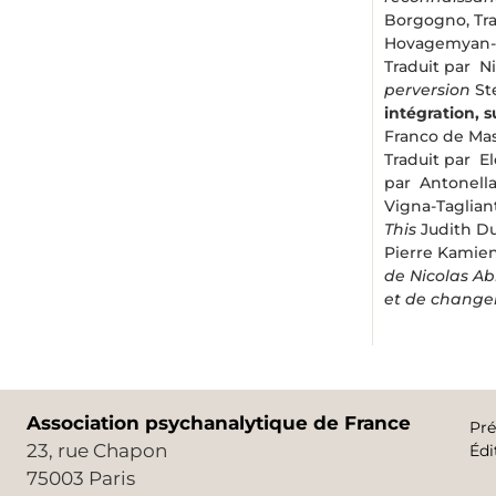
Borgogno, Tr
Hovagemyan
Traduit par N
perversion
St
intégration, s
Franco de Ma
Traduit par 
par Antonella
Vigna-Taglian
This
Judith D
Pierre Kamie
de Nicolas A
et de chang
Association psychanalytique de France
Pré
23, rue Chapon
Édi
75003 Paris