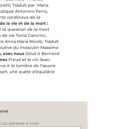
etti, Traduit par Maria
eutique
Antonino Ferro,
ints cardinaux de la
de la vie et de la mort :
 la question de la mort
s de vie
Tonia Cancrini,
nce
Anna Maria Nicolò, Traduit
lutive du masculin
Massimo
, avec nous
Salut à Bernard
nnes
Freud et le vin
Jean-
vus à la lumière de l’œuvre
eph, une quête d’équilibre
ervé
t ou adresse e-mail