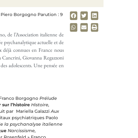
 Piero Borgogno Parution : 9
o, de l’Association italienne de
ée psychanalytique actuelle et de
ix déjà connues en France nous
ia Cancrini, Giovanna Regazzoni
u des adolescents. Une pensée en
Franco Borgogno
Prélude
 sur l’histoire
Histoire,
uit par Mariella Galazzi
Aux
itaux psychiatriques Paolo
de la psychanalyse italienne
que
Narcissisme,
 Rosenfeld » Franco