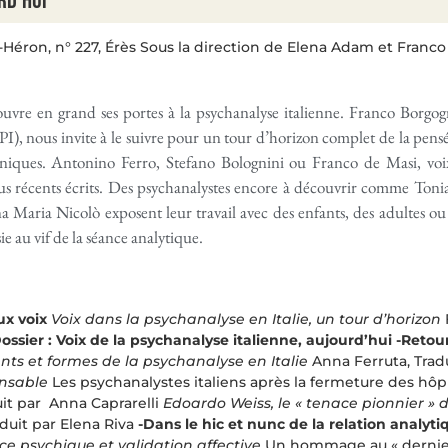
rd’hui
Héron, n° 227, Érès Sous la direction de Elena Adam et Franco
uvre en grand ses portes à la psychanalyse italienne. Franco Borgogn
PI), nous invite à le suivre pour un tour d’horizon complet de la pens
liniques. Antonino Ferro, Stefano Bolognini ou Franco de Masi, vo
lus récents écrits. Des psychanalystes encore à découvrir comme Ton
 Maria Nicolò exposent leur travail avec des enfants, des adultes o
e au vif de la séance analytique.
eux voix
Voix dans la psychanalyse en Italie, un tour d’horizon
ossier : Voix de la psychanalyse italienne, aujourd’hui
-Retour
ts et formes de la psychanalyse en Italie
Anna Ferruta, Trad
ensable
Les psychanalystes italiens après la fermeture des hôp
uit par Anna Caprarelli
Edoardo Weiss, le « tenace pionnier » 
aduit par Elena Riva
-Dans le hic et nunc de la relation analyti
e psychique et validation affective
Un hommage au « dernier