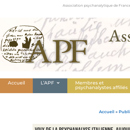
Association psychanalytique de France
As
Accueil
L’APF
Membres et
psychanalystes affiliés
Accueil
»
Publi