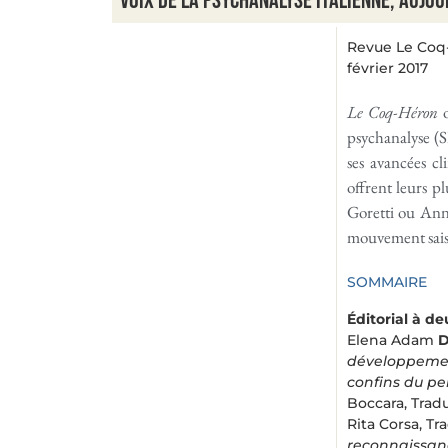
Voix de la psychanalyse italienne, aujou
Revue Le Coq-
février 2017
Le Coq-Héron
o
psychanalyse (S
ses avancées c
offrent leurs p
Goretti ou Anna
mouvement saisi
SOMMAIRE
Éditorial à d
Elena Adam
D
développemen
confins du p
Boccara, Trad
Rita Corsa, Tr
reconnaissanc