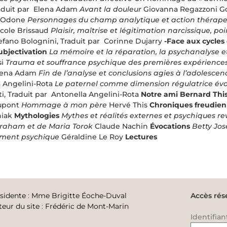
aduit par Elena Adam
Avant la douleur
Giovanna Regazzoni Gor
-Odone
Personnages du champ analytique et action thérap
icole Brissaud
Plaisir, maîtrise et légitimation narcissique, po
efano Bolognini, Traduit par Corinne Dujarry
-Face aux cycles 
ubjectivation
La mémoire et la réparation, la psychanalyse et
si
Trauma et souffrance psychique des premières expérience
Elena Adam
Fin de l’analyse et conclusions agies à l’adolesce
 Angelini-Rota
Le paternel comme dimension régulatrice évo
ti, Traduit par Antonella Angelini-Rota
Notre ami Bernard This
upont
Hommage à mon père
Hervé This
Chroniques freudie
niak
Mythologies
Mythes et réalités externes et psychiques re
braham et de Maria Torok
Claude Nachin
Évocations
Betty Jos
ement psychique
Géraldine Le Roy
Lectures
sidente
:
Mme Brigitte Éoche-Duval
Accès rés
teur du site
:
Frédéric de Mont-Marin
Identifian