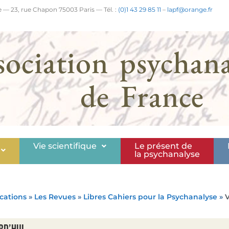
 — 23, rue Chapon 75003 Paris — Tél. :
(0)1 43 29 85 11
–
lapf@orange.fr
sociation psychana
de France
Vie scientifique
Le présent de
la psychanalyse
cations
»
Les Revues
»
Libres Cahiers pour la Psychanalyse
»
V