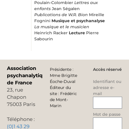
Poulain-Colombier
Lettres aux
enfants
Jean Ségalen
Publications de W.R. Bion
Mireille
Fognini
Musique et psychanalyse
La musique et le musicien
Heinrich Racker
Lecture
Pierre
Sabourin
Association
Présidente
:
Accès réservé
psychanalytique
Mme Brigitte
Éoche-Duval
Identifiant ou
de France
Éditeur du
adresse e-
23, rue
site
:
Frédéric
mail
Chapon
de Mont-
75003 Paris
Marin
Mot de passe
Téléphone :
(0)1 43 29