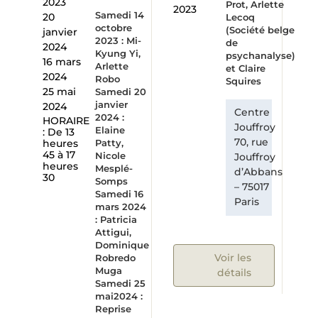
2023
Prot, Arlette
2023
Samedi 14
20
Lecoq
octobre
(Société belge
janvier
2023 : Mi-
de
2024
Kyung Yi,
psychanalyse)
16 mars
Arlette
et Claire
2024
Robo
Squires
25 mai
Samedi 20
janvier
2024
Centre
2024 :
HORAIRE
Jouffroy
Elaine
: De 13
70, rue
heures
Patty,
45 à 17
Nicole
Jouffroy
heures
Mesplé-
d’Abbans
30
Somps
– 75017
Samedi 16
Paris
mars 2024
: Patricia
Attigui,
Dominique
Voir les
Robredo
Muga
détails
Samedi 25
mai2024 :
Reprise