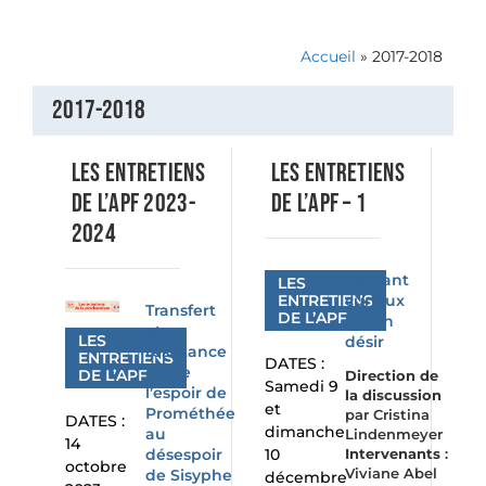
Accueil
»
2017-2018
2017-2018
Les Entretiens
LES ENTRETIENS
de l’APF 2023-
DE L’APF – 1
2024
L’enfant
LES
ENTRETIENS
curieux
Transfert
DE L’APF
et son
et
LES
désir
résistance
ENTRETIENS
DATES :
ou de
DE L’APF
Direction de
Samedi 9
l’espoir de
la discussion
et
Prométhée
par Cristina
DATES :
dimanche
au
Lindenmeyer
14
désespoir
10
Intervenants
:
octobre
Viviane Abel
de Sisyphe
décembre