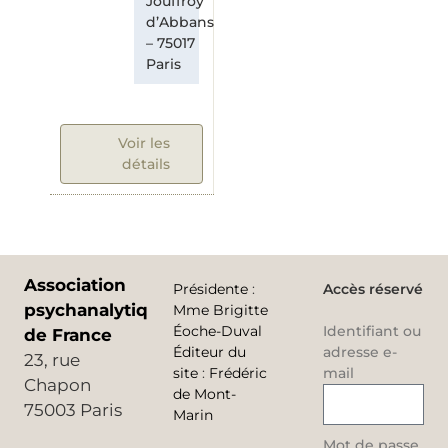
Jouffroy
d’Abbans
– 75017
Paris
Voir les
détails
Association
Présidente
:
Accès réservé
psychanalytique
Mme Brigitte
Éoche-Duval
Identifiant ou
de France
Éditeur du
adresse e-
23, rue
site
:
Frédéric
mail
Chapon
de Mont-
75003 Paris
Marin
Mot de passe