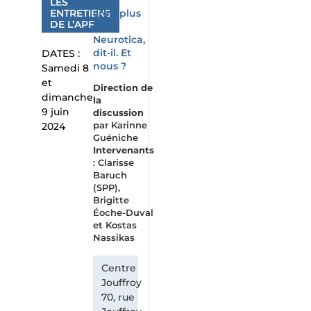
LES
ENTRETIENS
crois plus
DE L’APF
à ma
Neurotica,
dit-il. Et
DATES :
nous ?
Samedi 8
et
Direction de
dimanche
la
9 juin
discussion
par Karinne
2024
Guéniche
Intervenants
: Clarisse
Baruch
(SPP),
Brigitte
Éoche-Duval
et Kostas
Nassikas
Centre
Jouffroy
70, rue