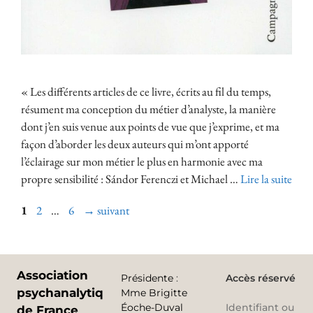
« Les différents articles de ce livre, écrits au fil du temps,
résument ma conception du métier d’analyste, la manière
dont j’en suis venue aux points de vue que j’exprime, et ma
façon d’aborder les deux auteurs qui m’ont apporté
l’éclairage sur mon métier le plus en harmonie avec ma
propre sensibilité : Sándor Ferenczi et Michael …
Lire la suite
1
2
…
6
→
suivant
Association
Présidente
:
Accès réservé
psychanalytique
Mme Brigitte
Éoche-Duval
Identifiant ou
de France