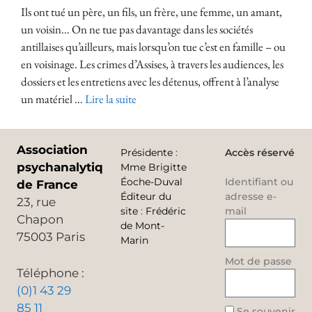
Ils ont tué un père, un fils, un frère, une femme, un amant,
un voisin… On ne tue pas davantage dans les sociétés
antillaises qu’ailleurs, mais lorsqu’on tue c’est en famille – ou
en voisinage. Les crimes d’Assises, à travers les audiences, les
dossiers et les entretiens avec les détenus, offrent à l’analyse
un matériel …
Lire la suite
Association
Présidente
:
Accès réservé
psychanalytique
Mme Brigitte
Éoche-Duval
Identifiant ou
de France
Éditeur du
adresse e-
23, rue
site
:
Frédéric
mail
Chapon
de Mont-
75003 Paris
Marin
Mot de passe
Téléphone :
(0)1 43 29
85 11
Se souvenir