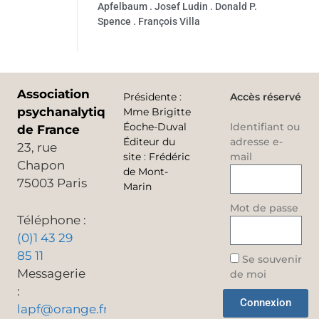
Apfelbaum . Josef Ludin . Donald P.
Spence . François Villa
Association
Présidente
:
Accès réservé
psychanalytique
Mme Brigitte
Éoche-Duval
Identifiant ou
de France
Éditeur du
adresse e-
23, rue
site
:
Frédéric
mail
Chapon
de Mont-
75003 Paris
Marin
Mot de passe
Téléphone :
(0)1 43 29
85 11
Se souvenir
Messagerie
de moi
:
Connexion
lapf@orange.fr