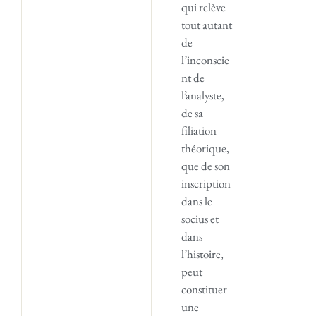
qui relève
tout autant
de
l’inconscie
nt de
l’analyste,
de sa
filiation
théorique,
que de son
inscription
dans le
socius et
dans
l’histoire,
peut
constituer
une