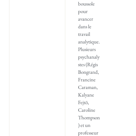
boussole
pour
avancer
dans le
travail
analytique.
Plusieurs
psychanaly
stes (Régis
Bongrand,
Francine
Caraman,
Kalyane
Fejtö,
Caroline
Thompson
) et un
professeur