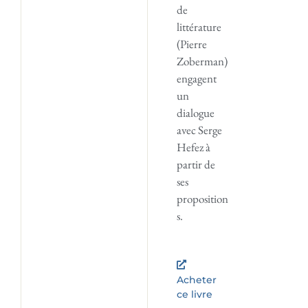
de
littérature
(Pierre
Zoberman)
engagent
un
dialogue
avec Serge
Hefez à
partir de
ses
proposition
s.
Acheter
ce livre