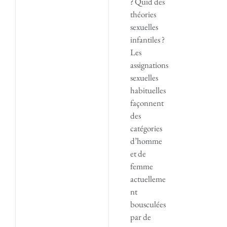
? Quid des
théories
sexuelles
infantiles ?
Les
assignations
sexuelles
habituelles
façonnent
des
catégories
d’homme
et de
femme
actuelleme
nt
bousculées
par de