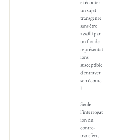
et écouter
un sujet
transgenre
sans être
assailli par
un flot de
représentat
ions
susceptible
d’entraver
son écoute
?
Seule
l’interrogat
ion du
contre-
transfert,