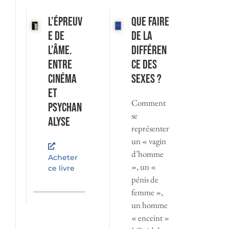
L’Épreuv
Que faire
e de
de la
l’âme.
différen
Entre
ce des
cinéma
sexes ?
et
Comment
psychan
se
alyse
représenter
un « vagin
d’homme
Acheter
», un «
ce livre
pénis de
femme »,
un homme
« enceint »