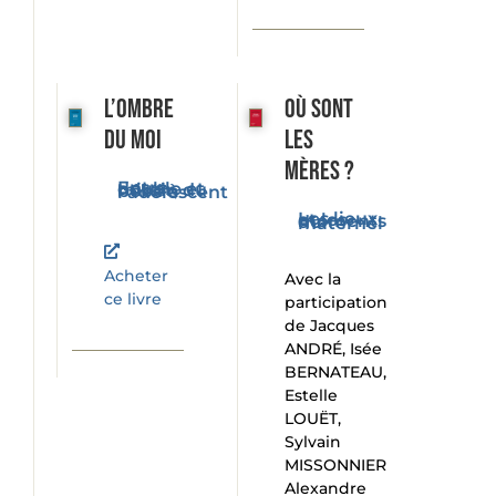
L’ombre
Où sont
du moi
les
mères ?
Entre double et miroir, du bébé à l'adolescent
Les lieux et les moments du maternel
Acheter
Avec la
ce livre
participation
de Jacques
ANDRÉ, Isée
BERNATEAU,
Estelle
LOUËT,
Sylvain
MISSONNIER
Alexandre