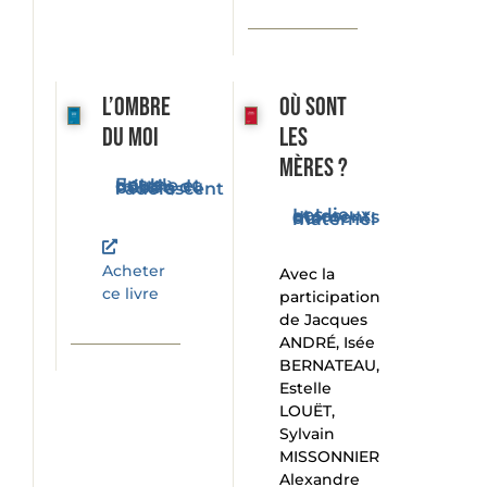
L’ombre
Où sont
du moi
les
mères ?
Entre double et miroir, du bébé à l'adolescent
Les lieux et les moments du maternel
Acheter
Avec la
ce livre
participation
de Jacques
ANDRÉ, Isée
BERNATEAU,
Estelle
LOUËT,
Sylvain
MISSONNIER
Alexandre