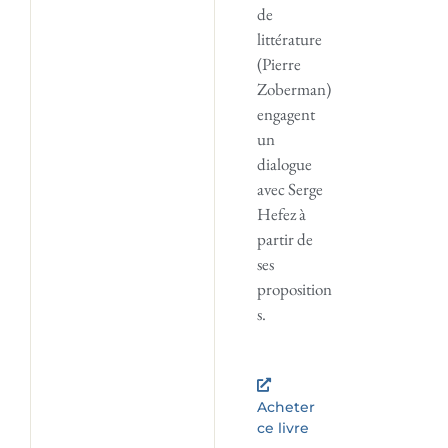
de
littérature
(Pierre
Zoberman)
engagent
un
dialogue
avec Serge
Hefez à
partir de
ses
proposition
s.
Acheter
ce livre