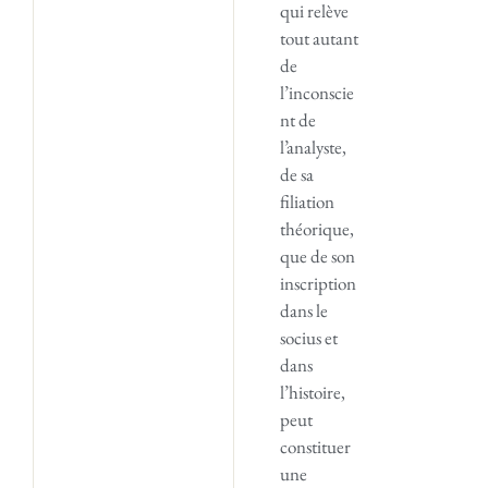
qui relève
tout autant
de
l’inconscie
nt de
l’analyste,
de sa
filiation
théorique,
que de son
inscription
dans le
socius et
dans
l’histoire,
peut
constituer
une