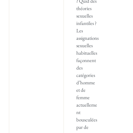
? Quid des
théories
sexuelles
infantiles ?
Les
assignations
sexuelles
habituelles
façonnent
des
catégories
d’homme
et de
femme
actuelleme
nt
bousculées
par de