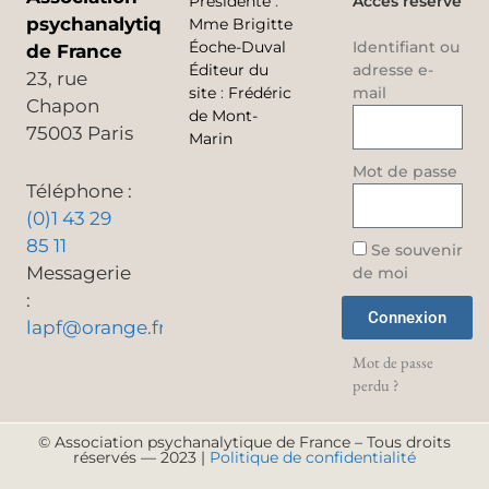
Présidente
:
Accès réservé
psychanalytique
Mme Brigitte
Éoche-Duval
Identifiant ou
de France
Éditeur du
adresse e-
23, rue
site
:
Frédéric
mail
Chapon
de Mont-
75003 Paris
Marin
Mot de passe
Téléphone :
(0)1 43 29
85 11
Se souvenir
Messagerie
de moi
:
Connexion
lapf@orange.fr
Mot de passe
perdu ?
© Association psychanalytique de France – Tous droits
réservés — 2023 |
Politique de confidentialité