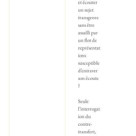
et écouter
un sujet
transgenre
sans être
assailli par
un flot de
représentat
ions
susceptible
d’entraver
son écoute
?
Seule
l’interrogat
ion du
contre-
transfert,