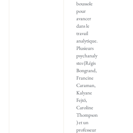
boussole
pour
avancer
dans le
travail
analytique.
Plusieurs
psychanaly
stes (Régis
Bongrand,
Francine
Caraman,
Kalyane
Fejtö,
Caroline
Thompson
) et un
professeur