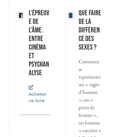
L’Épreuv
Que faire
e de
de la
l’âme.
différen
Entre
ce des
cinéma
sexes ?
et
Comment
psychan
se
alyse
représenter
un « vagin
d’homme
Acheter
», un «
ce livre
pénis de
femme »,
un homme
« enceint »