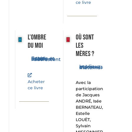
ce livre
L’ombre
Où sont
du moi
les
mères ?
Entre double et miroir, du bébé à l'adolescent
Les lieux et les moments du maternel
Acheter
Avec la
ce livre
participation
de Jacques
ANDRÉ, Isée
BERNATEAU,
Estelle
LOUËT,
Sylvain