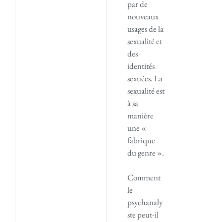
par de
nouveaux
usages de la
sexualité et
des
identités
sexuées. La
sexualité est
à sa
manière
une «
fabrique
du genre ».
Comment
le
psychanaly
ste peut-il