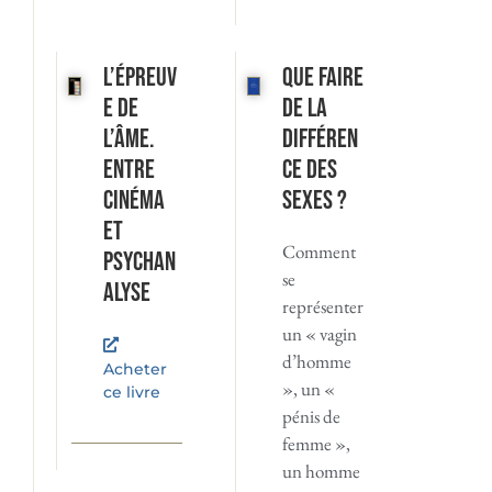
L’Épreuv
Que faire
e de
de la
l’âme.
différen
Entre
ce des
cinéma
sexes ?
et
Comment
psychan
se
alyse
représenter
un « vagin
d’homme
Acheter
», un «
ce livre
pénis de
femme »,
un homme