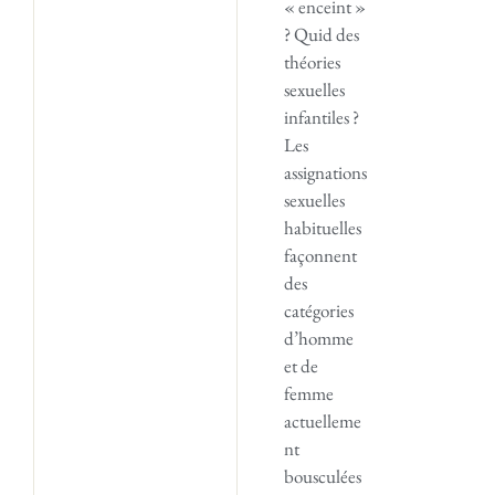
« enceint »
? Quid des
théories
sexuelles
infantiles ?
Les
assignations
sexuelles
habituelles
façonnent
des
catégories
d’homme
et de
femme
actuelleme
nt
bousculées