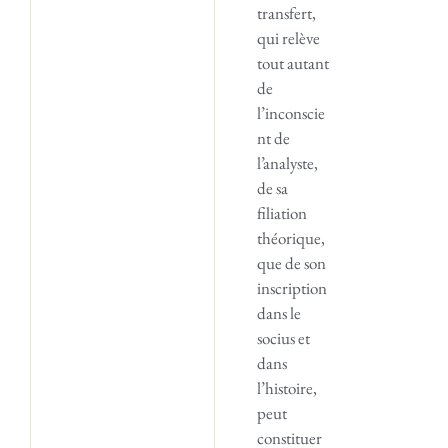
transfert,
qui relève
tout autant
de
l’inconscie
nt de
l’analyste,
de sa
filiation
théorique,
que de son
inscription
dans le
socius et
dans
l’histoire,
peut
constituer