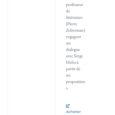
professeur
de
littérature
(Pierre
Zoberman)
engagent
un
dialogue
avec Serge
Hefez à
partir de
ses
proposition
s.
Acheter