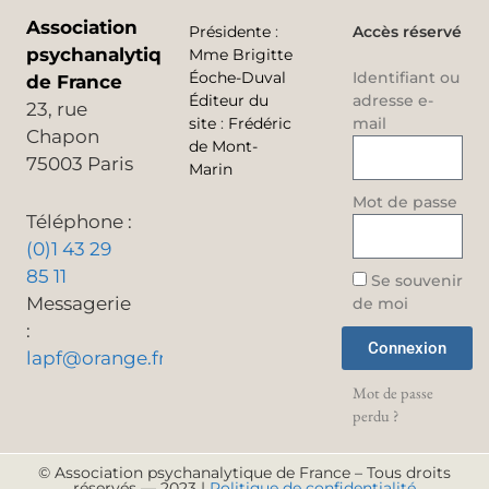
Association
Présidente
:
Accès réservé
psychanalytique
Mme Brigitte
Éoche-Duval
Identifiant ou
de France
Éditeur du
adresse e-
23, rue
site
:
Frédéric
mail
Chapon
de Mont-
75003 Paris
Marin
Mot de passe
Téléphone :
(0)1 43 29
85 11
Se souvenir
Messagerie
de moi
:
Connexion
lapf@orange.fr
Mot de passe
perdu ?
© Association psychanalytique de France – Tous droits
réservés — 2023 |
Politique de confidentialité