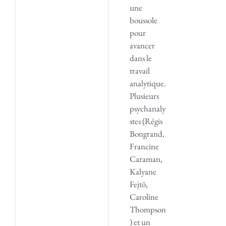
une
boussole
pour
avancer
dans le
travail
analytique.
Plusieurs
psychanaly
stes (Régis
Bongrand,
Francine
Caraman,
Kalyane
Fejtö,
Caroline
Thompson
) et un