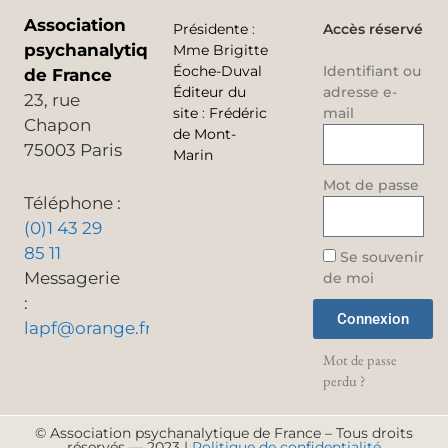
Association
Présidente
:
Accès réservé
psychanalytique
Mme Brigitte
Éoche-Duval
Identifiant ou
de France
Éditeur du
adresse e-
23, rue
site
:
Frédéric
mail
Chapon
de Mont-
75003 Paris
Marin
Mot de passe
Téléphone :
(0)1 43 29
85 11
Se souvenir
Messagerie
de moi
:
Connexion
lapf@orange.fr
Mot de passe
perdu ?
© Association psychanalytique de France – Tous droits
réservés — 2023 |
Politique de confidentialité