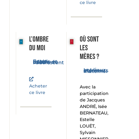
ce livre
L’ombre
Où sont
du moi
les
mères ?
Entre double et miroir, du bébé à l'adolescent
Les lieux et les moments du maternel
Acheter
Avec la
ce livre
participation
de Jacques
ANDRÉ, Isée
BERNATEAU,
Estelle
LOUËT,
Sylvain