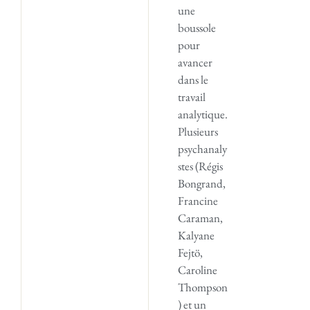
une
boussole
pour
avancer
dans le
travail
analytique.
Plusieurs
psychanaly
stes (Régis
Bongrand,
Francine
Caraman,
Kalyane
Fejtö,
Caroline
Thompson
) et un