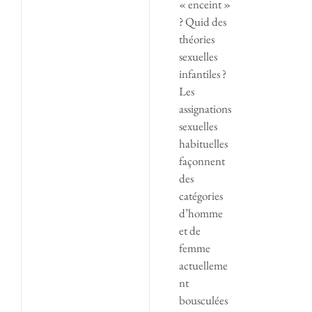
« enceint »
? Quid des
théories
sexuelles
infantiles ?
Les
assignations
sexuelles
habituelles
façonnent
des
catégories
d’homme
et de
femme
actuelleme
nt
bousculées