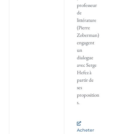
professeur
de
littérature
(Pierre
Zoberman)
engagent
un
dialogue
avec Serge
Hefez à
partir de
ses
proposition
s.
Acheter