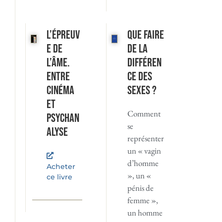
L’Épreuv
Que faire
e de
de la
l’âme.
différen
Entre
ce des
cinéma
sexes ?
et
Comment
psychan
se
alyse
représenter
un « vagin
d’homme
Acheter
», un «
ce livre
pénis de
femme »,
un homme