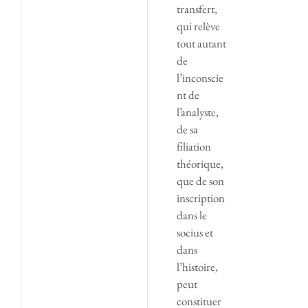
transfert,
qui relève
tout autant
de
l’inconscie
nt de
l’analyste,
de sa
filiation
théorique,
que de son
inscription
dans le
socius et
dans
l’histoire,
peut
constituer