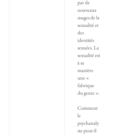
par de
nouveaux
usages de la
sexualité et
des
identités
sexuées. La
sexualité est
à sa
manière
une «
fabrique
du genre ».
Comment
le
psychanaly
ste peut-il