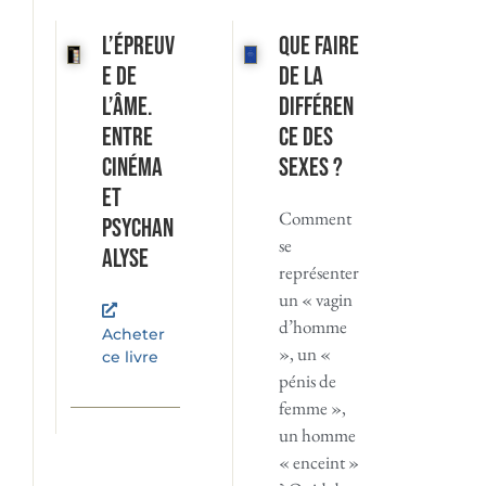
L’Épreuv
Que faire
e de
de la
l’âme.
différen
Entre
ce des
cinéma
sexes ?
et
Comment
psychan
se
alyse
représenter
un « vagin
d’homme
Acheter
», un «
ce livre
pénis de
femme »,
un homme
« enceint »