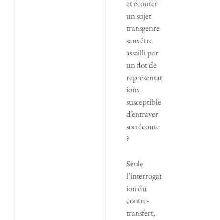
et écouter
un sujet
transgenre
sans être
assailli par
un flot de
représentat
ions
susceptible
d’entraver
son écoute
?
Seule
l’interrogat
ion du
contre-
transfert,