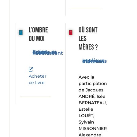
L’ombre
Où sont
du moi
les
mères ?
Entre double et miroir, du bébé à l'adolescent
Les lieux et les moments du maternel
Acheter
Avec la
ce livre
participation
de Jacques
ANDRÉ, Isée
BERNATEAU,
Estelle
LOUËT,
Sylvain
MISSONNIER
Alexandre