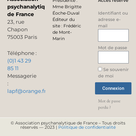
Présidente
:
Accès réservé
psychanalytique
Mme Brigitte
Éoche-Duval
Identifiant ou
de France
Éditeur du
adresse e-
23, rue
site
:
Frédéric
mail
Chapon
de Mont-
75003 Paris
Marin
Mot de passe
Téléphone :
(0)1 43 29
85 11
Se souvenir
Messagerie
de moi
:
Connexion
lapf@orange.fr
Mot de passe
perdu ?
© Association psychanalytique de France – Tous droits
réservés — 2023 |
Politique de confidentialité