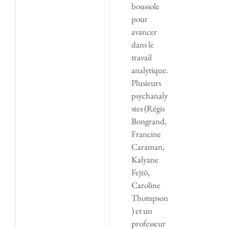
boussole
pour
avancer
dans le
travail
analytique.
Plusieurs
psychanaly
stes (Régis
Bongrand,
Francine
Caraman,
Kalyane
Fejtö,
Caroline
Thompson
) et un
professeur