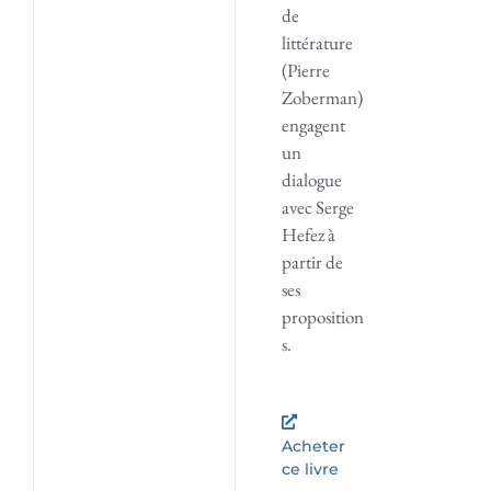
de
littérature
(Pierre
Zoberman)
engagent
un
dialogue
avec Serge
Hefez à
partir de
ses
proposition
s.
Acheter
ce livre