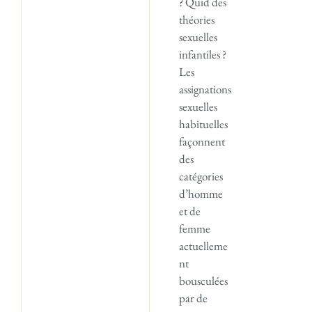
? Quid des
théories
sexuelles
infantiles ?
Les
assignations
sexuelles
habituelles
façonnent
des
catégories
d’homme
et de
femme
actuelleme
nt
bousculées
par de