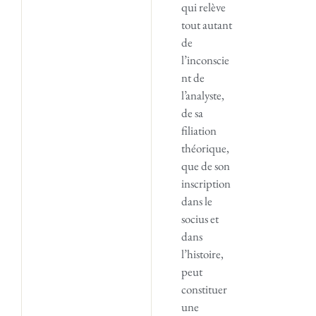
qui relève
tout autant
de
l’inconscie
nt de
l’analyste,
de sa
filiation
théorique,
que de son
inscription
dans le
socius et
dans
l’histoire,
peut
constituer
une