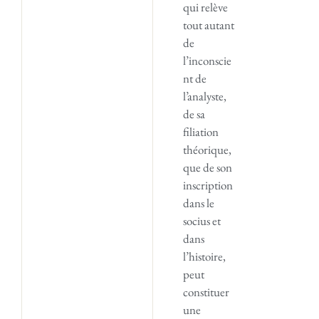
qui relève
tout autant
de
l’inconscie
nt de
l’analyste,
de sa
filiation
théorique,
que de son
inscription
dans le
socius et
dans
l’histoire,
peut
constituer
une