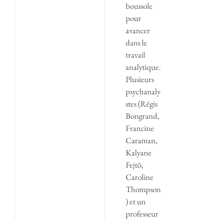
boussole
pour
avancer
dans le
travail
analytique.
Plusieurs
psychanaly
stes (Régis
Bongrand,
Francine
Caraman,
Kalyane
Fejtö,
Caroline
Thompson
) et un
professeur