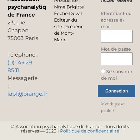
Présidente
:
Accès réservé
psychanalytique
Mme Brigitte
Éoche-Duval
Identifiant ou
de France
Éditeur du
adresse e-
23, rue
site
:
Frédéric
mail
Chapon
de Mont-
75003 Paris
Marin
Mot de passe
Téléphone :
(0)1 43 29
85 11
Se souvenir
Messagerie
de moi
:
Connexion
lapf@orange.fr
Mot de passe
perdu ?
© Association psychanalytique de France – Tous droits
réservés — 2023 |
Politique de confidentialité