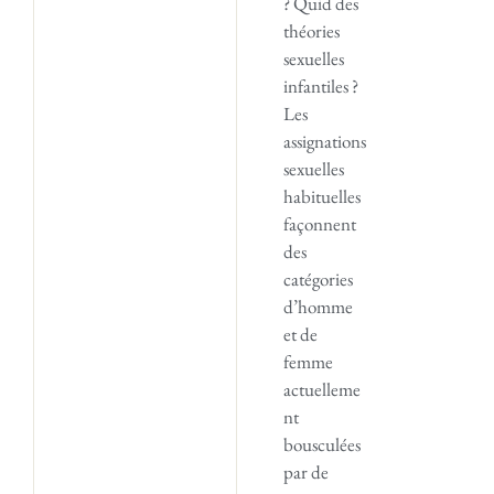
? Quid des
théories
sexuelles
infantiles ?
Les
assignations
sexuelles
habituelles
façonnent
des
catégories
d’homme
et de
femme
actuelleme
nt
bousculées
par de