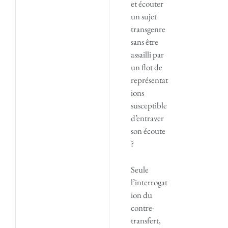
et écouter
un sujet
transgenre
sans être
assailli par
un flot de
représentat
ions
susceptible
d’entraver
son écoute
?
Seule
l’interrogat
ion du
contre-
transfert,