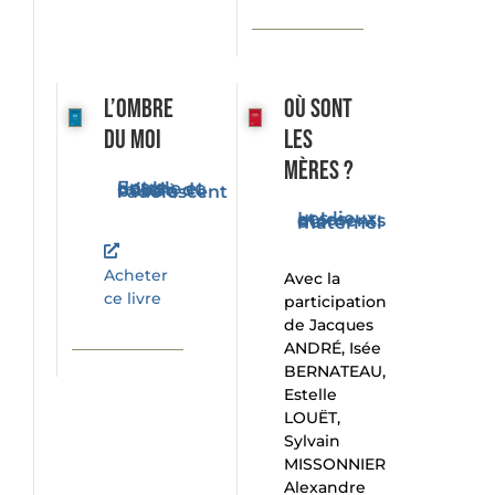
L’ombre
Où sont
du moi
les
mères ?
Entre double et miroir, du bébé à l'adolescent
Les lieux et les moments du maternel
Acheter
Avec la
ce livre
participation
de Jacques
ANDRÉ, Isée
BERNATEAU,
Estelle
LOUËT,
Sylvain
MISSONNIER
Alexandre