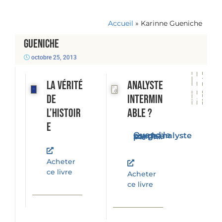
Accueil
»
Karinne Gueniche
Gueniche
octobre 25, 2013
La vérité
Analyste
de
intermin
l’histoir
able ?
e
Quand le psychanalyste songe à partir...
Acheter
ce livre
Acheter
ce livre