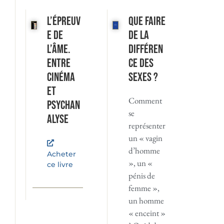
L’Épreuv
Que faire
e de
de la
l’âme.
différen
Entre
ce des
cinéma
sexes ?
et
Comment
psychan
se
alyse
représenter
un « vagin
d’homme
Acheter
», un «
ce livre
pénis de
femme »,
un homme
« enceint »