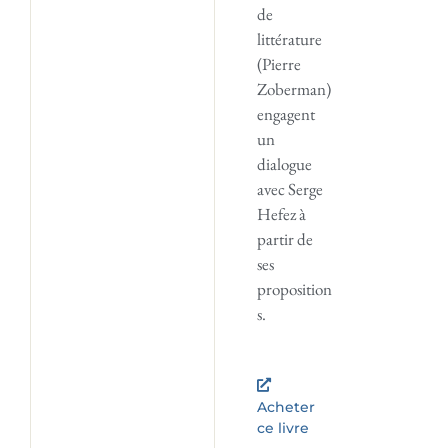
de
littérature
(Pierre
Zoberman)
engagent
un
dialogue
avec Serge
Hefez à
partir de
ses
proposition
s.
Acheter
ce livre