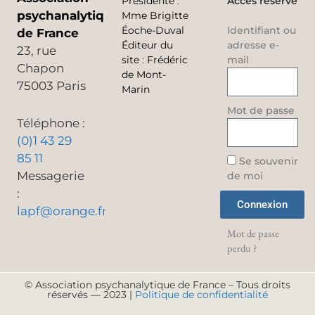
Présidente
:
Accès réservé
psychanalytique
Mme Brigitte
Éoche-Duval
Identifiant ou
de France
Éditeur du
adresse e-
23, rue
site
:
Frédéric
mail
Chapon
de Mont-
75003 Paris
Marin
Mot de passe
Téléphone :
(0)1 43 29
85 11
Se souvenir
Messagerie
de moi
:
Connexion
lapf@orange.fr
Mot de passe
perdu ?
© Association psychanalytique de France – Tous droits
réservés — 2023 |
Politique de confidentialité