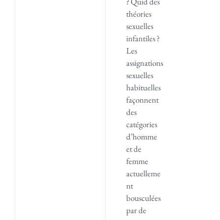
? Quid des
théories
sexuelles
infantiles ?
Les
assignations
sexuelles
habituelles
façonnent
des
catégories
d’homme
et de
femme
actuelleme
nt
bousculées
par de