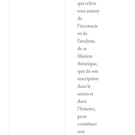
qui relève
tout autant
de
l’inconscie
nt de
l’analyste,
de sa
filiation
théorique,
que de son
inscription
dans le
socius et
dans
l’histoire,
peut
constituer
une