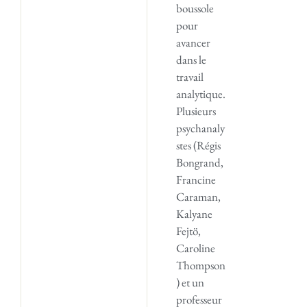
boussole
pour
avancer
dans le
travail
analytique.
Plusieurs
psychanaly
stes (Régis
Bongrand,
Francine
Caraman,
Kalyane
Fejtö,
Caroline
Thompson
) et un
professeur