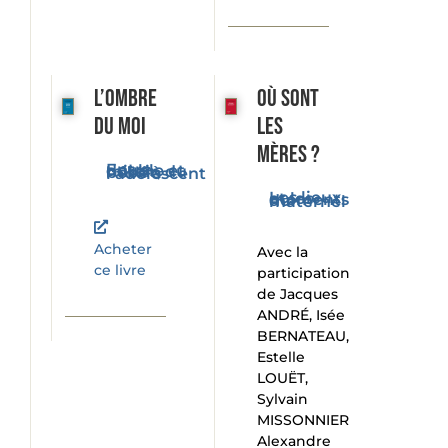
L’ombre
Où sont
du moi
les
mères ?
Entre double et miroir, du bébé à l'adolescent
Les lieux et les moments du maternel
Acheter
Avec la
ce livre
participation
de Jacques
ANDRÉ, Isée
BERNATEAU,
Estelle
LOUËT,
Sylvain
MISSONNIER
Alexandre