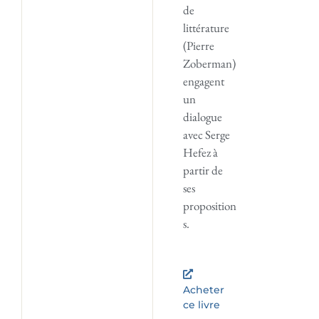
de
littérature
(Pierre
Zoberman)
engagent
un
dialogue
avec Serge
Hefez à
partir de
ses
proposition
s.
Acheter
ce livre