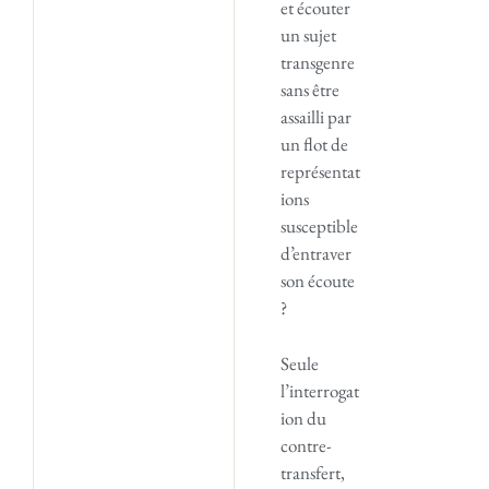
et écouter
un sujet
transgenre
sans être
assailli par
un flot de
représentat
ions
susceptible
d’entraver
son écoute
?
Seule
l’interrogat
ion du
contre-
transfert,