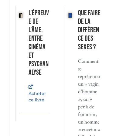
L’Épreuv
Que faire
e de
de la
l’âme.
différen
Entre
ce des
cinéma
sexes ?
et
Comment
psychan
se
alyse
représenter
un « vagin
d’homme
Acheter
», un «
ce livre
pénis de
femme »,
un homme
« enceint »