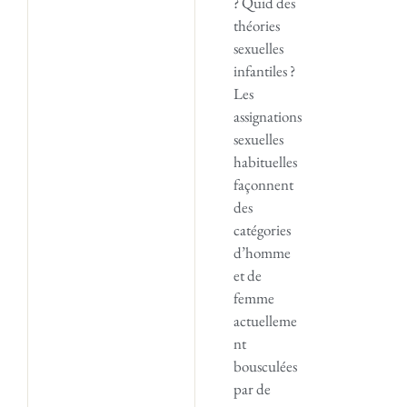
? Quid des
théories
sexuelles
infantiles ?
Les
assignations
sexuelles
habituelles
façonnent
des
catégories
d’homme
et de
femme
actuelleme
nt
bousculées
par de