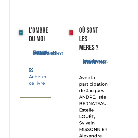
L’ombre
Où sont
du moi
les
mères ?
Entre double et miroir, du bébé à l'adolescent
Les lieux et les moments du maternel
Acheter
Avec la
ce livre
participation
de Jacques
ANDRÉ, Isée
BERNATEAU,
Estelle
LOUËT,
Sylvain
MISSONNIER
Alexandre