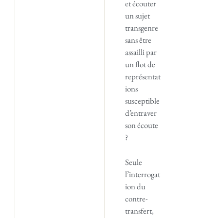
et écouter
un sujet
transgenre
sans être
assailli par
un flot de
représentat
ions
susceptible
d’entraver
son écoute
?
Seule
l’interrogat
ion du
contre-
transfert,