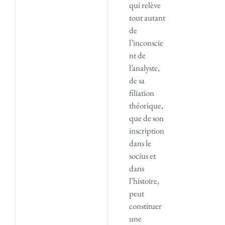
qui relève
tout autant
de
l’inconscie
nt de
l’analyste,
de sa
filiation
théorique,
que de son
inscription
dans le
socius et
dans
l’histoire,
peut
constituer
une