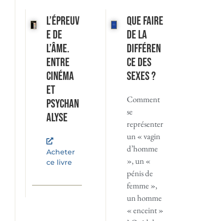
L’Épreuv
Que faire
e de
de la
l’âme.
différen
Entre
ce des
cinéma
sexes ?
et
Comment
psychan
se
alyse
représenter
un « vagin
d’homme
Acheter
», un «
ce livre
pénis de
femme »,
un homme
« enceint »