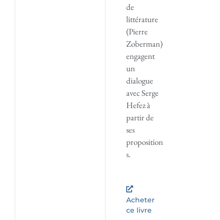
de
littérature
(Pierre
Zoberman)
engagent
un
dialogue
avec Serge
Hefez à
partir de
ses
proposition
s.
Acheter
ce livre