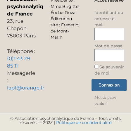
Présidente
:
Accès réservé
psychanalytique
Mme Brigitte
Éoche-Duval
Identifiant ou
de France
Éditeur du
adresse e-
23, rue
site
:
Frédéric
mail
Chapon
de Mont-
75003 Paris
Marin
Mot de passe
Téléphone :
(0)1 43 29
85 11
Se souvenir
Messagerie
de moi
:
Connexion
lapf@orange.fr
Mot de passe
perdu ?
© Association psychanalytique de France – Tous droits
réservés — 2023 |
Politique de confidentialité