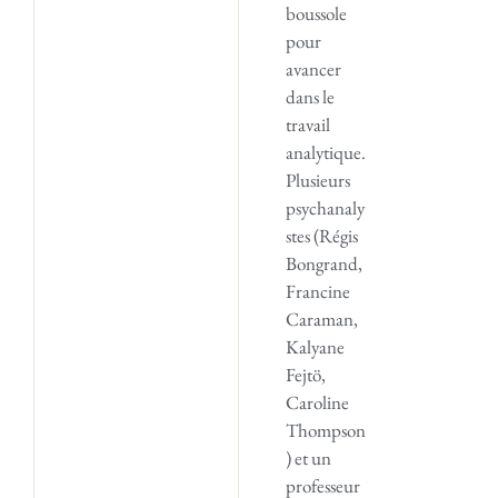
boussole
pour
avancer
dans le
travail
analytique.
Plusieurs
psychanaly
stes (Régis
Bongrand,
Francine
Caraman,
Kalyane
Fejtö,
Caroline
Thompson
) et un
professeur