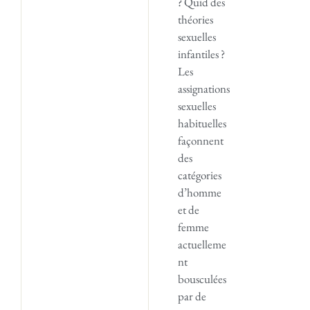
? Quid des
théories
sexuelles
infantiles ?
Les
assignations
sexuelles
habituelles
façonnent
des
catégories
d’homme
et de
femme
actuelleme
nt
bousculées
par de