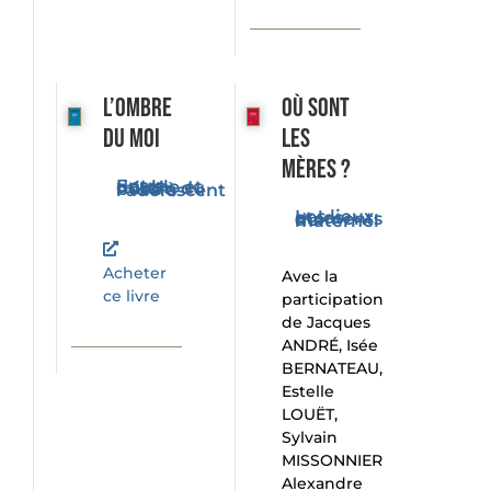
L’ombre
Où sont
du moi
les
mères ?
Entre double et miroir, du bébé à l'adolescent
Les lieux et les moments du maternel
Acheter
Avec la
ce livre
participation
de Jacques
ANDRÉ, Isée
BERNATEAU,
Estelle
LOUËT,
Sylvain
MISSONNIER
Alexandre