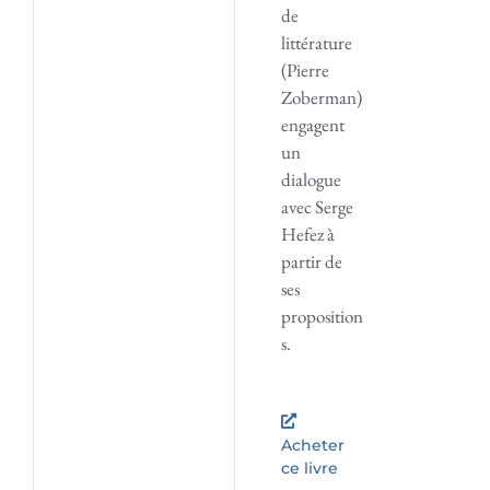
de
littérature
(Pierre
Zoberman)
engagent
un
dialogue
avec Serge
Hefez à
partir de
ses
proposition
s.
Acheter
ce livre