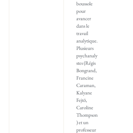
boussole
pour
avancer
dans le
travail
analytique.
Plusieurs
psychanaly
stes (Régis
Bongrand,
Francine
Caraman,
Kalyane
Fejtö,
Caroline
Thompson
) et un
professeur