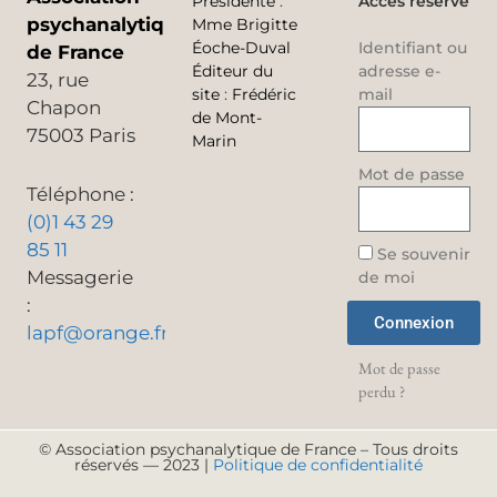
Présidente
:
Accès réservé
psychanalytique
Mme Brigitte
Éoche-Duval
Identifiant ou
de France
Éditeur du
adresse e-
23, rue
site
:
Frédéric
mail
Chapon
de Mont-
75003 Paris
Marin
Mot de passe
Téléphone :
(0)1 43 29
85 11
Se souvenir
Messagerie
de moi
:
Connexion
lapf@orange.fr
Mot de passe
perdu ?
© Association psychanalytique de France – Tous droits
réservés — 2023 |
Politique de confidentialité