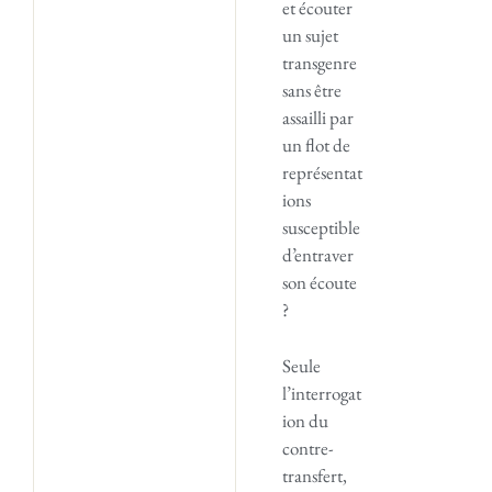
et écouter
un sujet
transgenre
sans être
assailli par
un flot de
représentat
ions
susceptible
d’entraver
son écoute
?
Seule
l’interrogat
ion du
contre-
transfert,