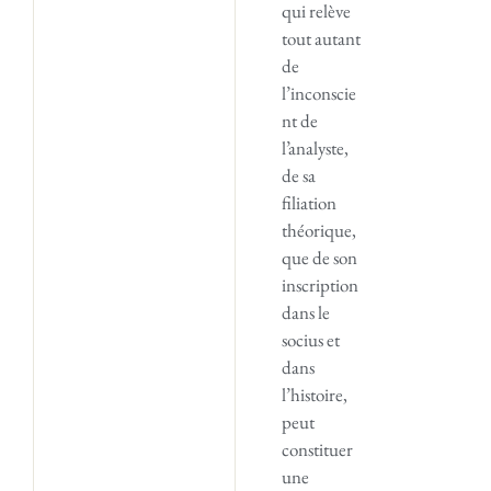
qui relève
tout autant
de
l’inconscie
nt de
l’analyste,
de sa
filiation
théorique,
que de son
inscription
dans le
socius et
dans
l’histoire,
peut
constituer
une