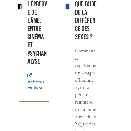
L’Épreuv
Que faire
e de
de la
l’âme.
différen
Entre
ce des
cinéma
sexes ?
et
Comment
psychan
se
alyse
représenter
un « vagin
d’homme
Acheter
», un «
ce livre
pénis de
femme »,
un homme
« enceint »
? Quid des
théories