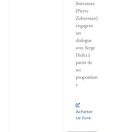
littérature
(Pierre
Zoberman)
engagent
un
dialogue
avec Serge
Hefez à
partir de
ses
proposition
s.
Acheter
ce livre