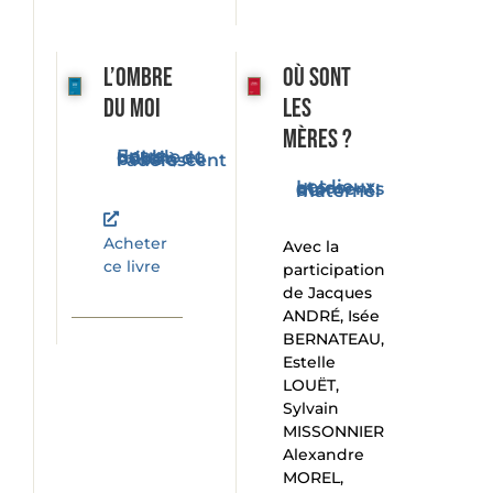
L’ombre
Où sont
du moi
les
mères ?
Entre double et miroir, du bébé à l'adolescent
Les lieux et les moments du maternel
Acheter
Avec la
ce livre
participation
de Jacques
ANDRÉ, Isée
BERNATEAU,
Estelle
LOUËT,
Sylvain
MISSONNIER
Alexandre
MOREL,