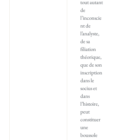
tout autant
de
l’inconscie
nt de
l’analyste,
de sa
filiation
théorique,
que de son
inscription
dans le
socius et
dans
l’histoire,
peut
constituer
une
boussole