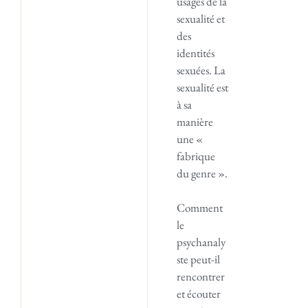
usages de la
sexualité et
des
identités
sexuées. La
sexualité est
à sa
manière
une «
fabrique
du genre ».
Comment
le
psychanaly
ste peut-il
rencontrer
et écouter