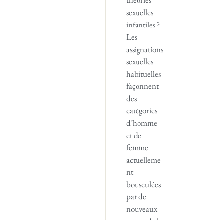
sexuelles
infantiles ?
Les
assignations
sexuelles
habituelles
façonnent
des
catégories
d’homme
et de
femme
actuelleme
nt
bousculées
par de
nouveaux