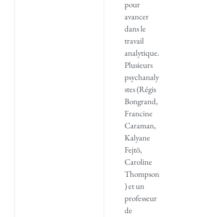
pour
avancer
dans le
travail
analytique.
Plusieurs
psychanaly
stes (Régis
Bongrand,
Francine
Caraman,
Kalyane
Fejtö,
Caroline
Thompson
) et un
professeur
de