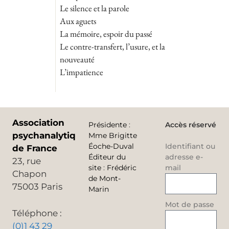
Le silence et la parole
Aux aguets
La mémoire, espoir du passé
Le contre-transfert, l’usure, et la
nouveauté
L’impatience
Association
Présidente
:
Accès réservé
psychanalytique
Mme Brigitte
Éoche-Duval
Identifiant ou
de France
Éditeur du
adresse e-
23, rue
site
:
Frédéric
mail
Chapon
de Mont-
75003 Paris
Marin
Mot de passe
Téléphone :
(0)1 43 29