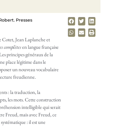
Robert. Presses
e Cotet, Jean Laplanche et
s complètes
en langue française
 Les principes généraux de la
ne place légitime dans le
roposer un nouveau vocabulaire
lecture freudienne.
ts : la traduction, la
epts, les mots. Cette construction
éhension intelligible qui serait
tre Freud, mais avec Freud, ce
systématique : il est une