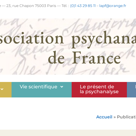
 — 23, rue Chapon 75003 Paris — Tél. :
(0)1 43 29 85 11
–
lapf@orange.fr
sociation psychana
de France
Vie scientifique
Le présent de
la psychanalyse
Accueil
» Publicat