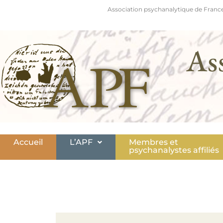
Association psychanalytique de France
As
Accueil
L’APF
Membres et
psychanalystes affiliés