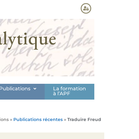
lytique
Publications
La formation
à l’APF
ions »
Publications récentes
»
Traduire Freud