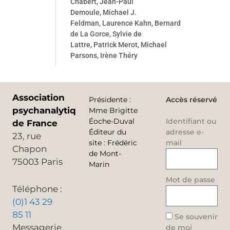
Chabert, Jean-Paul
Demoule, Michael J.
Feldman, Laurence Kahn, Bernard
de La Gorce, Sylvie de
Lattre, Patrick Merot, Michael
Parsons, Irène Théry
Association
Présidente
:
Accès réservé
psychanalytique
Mme Brigitte
Éoche-Duval
Identifiant ou
de France
Éditeur du
adresse e-
23, rue
site
:
Frédéric
mail
Chapon
de Mont-
75003 Paris
Marin
Mot de passe
Téléphone :
(0)1 43 29
85 11
Se souvenir
Messagerie
de moi