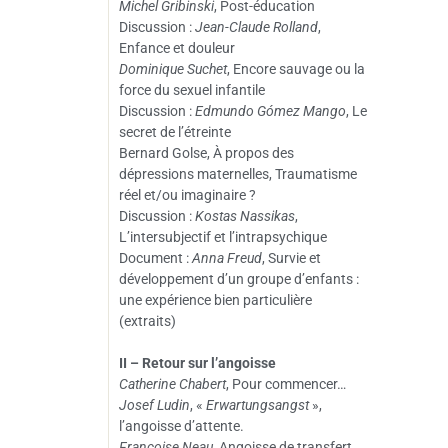
Michel Gribinski
, Post-éducation
Discussion :
Jean-Claude Rolland
,
Enfance et douleur
Dominique Suchet
, Encore sauvage ou la
force du sexuel infantile
Discussion :
Edmundo Gómez Mango
, Le
secret de l’étreinte
Bernard Golse, À propos des
dépressions maternelles, Traumatisme
réel et/ou imaginaire ?
Discussion :
Kostas Nassikas
,
L’intersubjectif et l’intrapsychique
Document :
Anna Freud
, Survie et
développement d’un groupe d’enfants :
une expérience bien particulière
(extraits)
II – Retour sur l’angoisse
Catherine Chabert
, Pour commencer…
Josef Ludin
, «
Erwartungsangst
»,
l’angoisse d’attente.
Françoise Neau
, Angoisse de transfert,