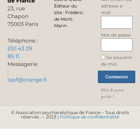
de France
Éditeur du
adresse e-
23, rue
site
:
Frédéric
mail
Chapon
de Mont-
75003 Paris
Marin
Mot de passe
Téléphone :
(0)1 43 29
85 11
Se souvenir
Messagerie
de moi
:
Connexion
lapf@orange.fr
Mot de passe
perdu ?
© Association psychanalytique de France – Tous droits
réservés — 2023 |
Politique de confidentialité