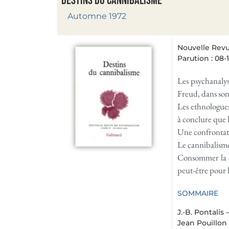
Destins du cannibalisme
Automne 1972
Nouvelle Revu
Parution : 08-
Les psychanalys
Freud, dans so
Les ethnologues
à conclure que l
Une confrontatio
Le cannibalisme,
Consommer la ch
peut-être pour 
SOMMAIRE
J.-B. Pontalis 
Jean Pouillon