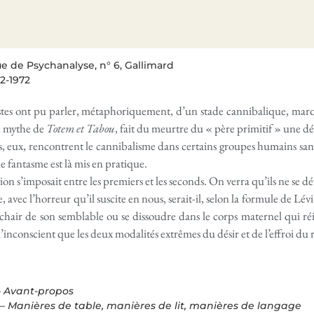
e de Psychanalyse, n° 6, Gallimard
12-1972
tes ont pu parler, métaphoriquement, d’un stade cannibalique, marqu
n mythe de
Totem et Tabou
, fait du meurtre du « père primitif » une d
, eux, rencontrent le cannibalisme dans certains groupes humains sans
e fantasme est là mis en pratique.
n s’imposait entre les premiers et les seconds. On verra qu’ils ne se dév
 avec l’horreur qu’il suscite en nous, serait-il, selon la formule de Lévi
air de son semblable ou se dissoudre dans le corps maternel qui réi
l’inconscient que les deux modalités extrêmes du désir et de l’effroi d
–
Avant-propos
 –
Manières de table, manières de lit, manières de langage