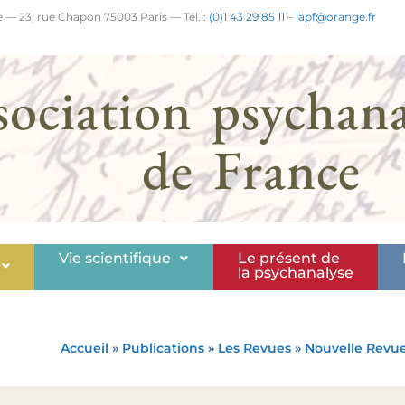
 — 23, rue Chapon 75003 Paris — Tél. :
(0)1 43 29 85 11
–
lapf@orange.fr
sociation psychana
de France
Vie scientifique
Le présent de
la psychanalyse
Accueil
»
Publications
»
Les Revues
»
Nouvelle Revu