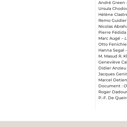
André Green 
Ursula Chodo
Hélène Clastr
Remo Guidieri 
Nicolas Abrah
Pierre Fédida
Marc Augé –
L
Otto Fenichie
Hanna Segal 
M. Masud R. 
Geneviève Ca
Didier Anzieu
Jacques Geni
Marcel Detie
Document :
O
Roger Dadou
P.-F. De Queir