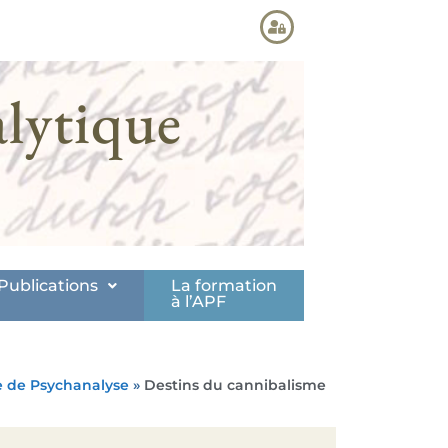
lytique
Publications
La formation
à l’APF
e de Psychanalyse
»
Destins du cannibalisme