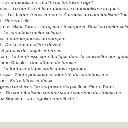
–
Le cannibalisme : réalité ou fantasme agi ?
wiec –
La hantise et la pratique. Le cannibalisme iroquois
es –
Les beaux-frères ennemis. À propos du cannibalisme T
– Pères et fils
am et Maria Torok –
Introjecter-incorporer. Deuil
ou
mélancoli
 –
Le cannibale mélancolique
es métamorphoses du vampire
l –
De la crainte d’être dévoré
–
À propos des objets internes
Khan –
La tendresse cannibalique dans la sensualité non géni
lame-Griaule –
Une affaire de famille
 –
La fantasmatique orale dans le groupe
nasca –
Conte populaire et identité du cannibalisme
nne –
Entre bêtes et dieux
gres d’archives
. Textes présentés par Jean-Pierre Peter
n –
Du cannibalisme comme stade suprême du stalinisme
oz-Siqueira –
Un singulier manifeste