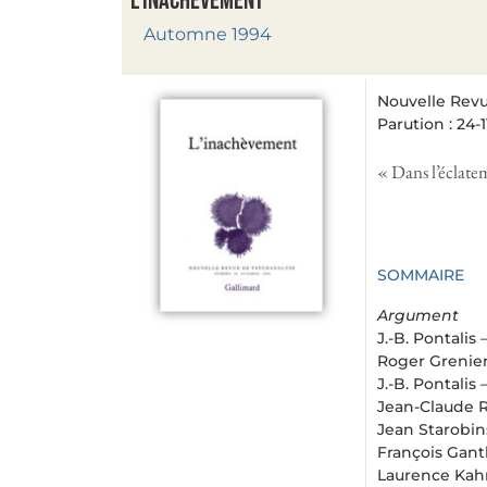
L’inachèvement
Automne 1994
Nouvelle Revu
Parution : 24-
« Dans l’éclate
SOMMAIRE
Argument
J.-B. Pontalis 
Roger Grenie
J.-B. Pontalis 
Jean-Claude R
Jean Starobin
François Gant
Laurence Kah