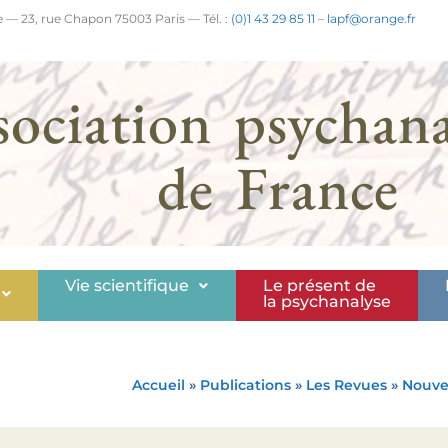
 — 23, rue Chapon 75003 Paris — Tél. :
(0)1 43 29 85 11
–
lapf@orange.fr
sociation psychana
de France
Vie scientifique
Le présent de
la psychanalyse
Accueil
»
Publications
»
Les Revues
»
Nouve