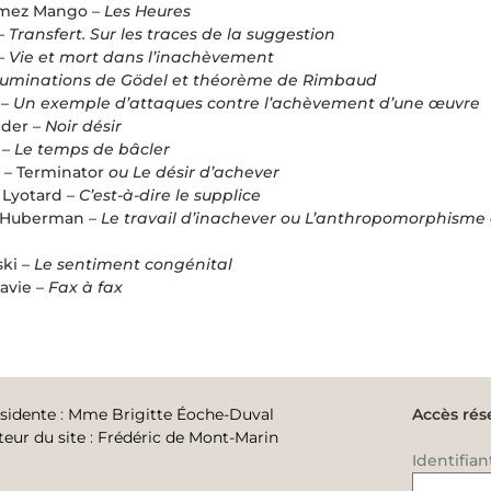
mez Mango –
Les Heures
 –
Transfert. Sur les traces de la suggestion
–
Vie et mort dans l’inachèvement
lluminations de Gödel et théorème de Rimbaud
 –
Un exemple d’attaques contre l’achèvement d’une œuvre
ider –
Noir désir
 –
Le temps de bâcler
 – Terminator
ou Le désir d’achever
 Lyotard –
C’est-à-dire le supplice
-Huberman –
Le travail d’inachever ou L’anthropomorphisme
ski –
Le sentiment congénital
avie –
Fax à fax
sidente
:
Mme Brigitte Éoche-Duval
Accès rés
teur du site
:
Frédéric de Mont-Marin
Identifian