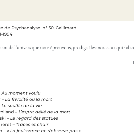
e de Psychanalyse, n° 50, Gallimard
11-1994
ment de l’univers que nous éprouvons, prodige ! les morceaux qui s’abat
–
Au moment voulu
r –
La frivolité ou la mort
–
Le souffle de la vie
olland –
L’esprit délié de la mort
ski –
Le regard des statues
heret –
Traces et chair
n –
« La jouissance ne s’observe pas »