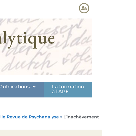
lytique
Publications
La formation
à l’APF
lle Revue de Psychanalyse
»
L’inachèvement