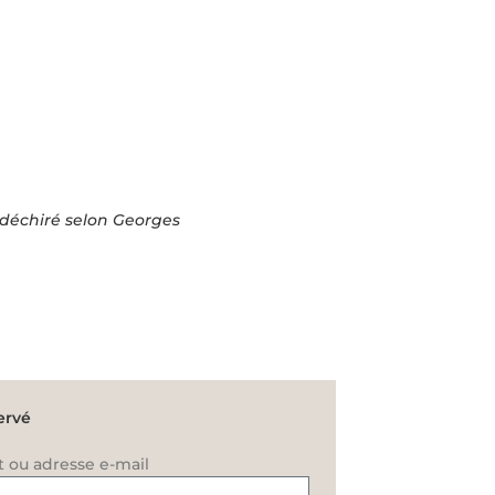
 déchiré selon Georges
ervé
t ou adresse e-mail