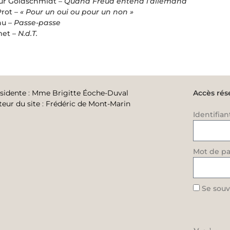
ur Goldschmidt –
Quand Freud entend l’allemand
Prot –
« Pour un oui ou pour un non »
nu –
Passe-passe
met –
N.d.T.
sidente
:
Mme Brigitte Éoche-Duval
Accès rés
teur du site
:
Frédéric de Mont-Marin
Identifian
Mot de pa
Se souv