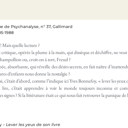
e de Psychanalyse, n° 37, Gallimard
05-1988
 ! Mais quelle lecture ?
t critique, opérée la plume à la main, qui dissèque et déchiffre, ne veut 
Champollion ou, croit-on à tort, Freud ?
ée, absorbante, qui réveille des désirs secrets, en fait naître d’inatte
ures d’enfants nous donne la nostalgie ?
ussi, c’était d’abord, comme l’indique ici Yves Bonnefoy, « lever les yeux d
 lire, c’était apprendre à voir le monde toujours inconnu et co
s signes ? Si la littérature était ce qui nous fait retrouver la panique de l
y –
Lever les yeux de son livre