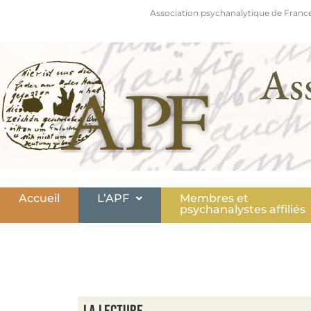
Association psychanalytique de France
As
Accueil
L’APF
Membres et
psychanalystes affiliés