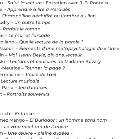
ou –
Salut la lecture !
Entretien avec J.-B. Pontalis
e –
Apprendre à lire à Héraclès
–
Champollion déchiffré ou L’ombre du lion
udry –
Un autre temps
 –
Parfois le roman
he –
Le mur et l’arcade
olland – Quel
le lecture de la parole ?
Assoun –
Éléments d’une métapsychologie du « Lire »
in –
Moi, Henri Beyle, dix ans, lecteur
ski –
Lectures et censures de
Madame Bovary
-Meurice –
Tourner la page ?
ermacher –
L’ouïe de l’œil
–
Lecture musicale
o Parra –
Jeu d’indices
t –
Portraits souvenirs
erich –
Enfance
mez Mango –
El Burlador : un homme sans nom
 –
Le vœu méchant de l’œuvre
im –
Une œuvre « pleine d’idées »