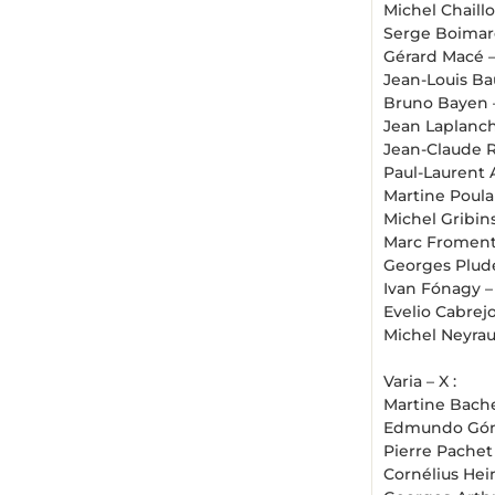
Michel Chaill
Serge Boimar
Gérard Macé 
Jean-Louis Ba
Bruno Bayen
Jean Laplanc
Jean-Claude R
Paul-Laurent 
Martine Poula
Michel Gribin
Marc Froment
Georges Plud
Ivan Fónagy 
Evelio Cabrej
Michel Neyrau
Varia – X :
Martine Bach
Edmundo Gó
Pierre Pachet
Cornélius He