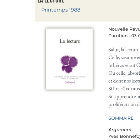
La lecture
Printemps 1988
Nouvelle Revu
Parution : 03-
Salut, la lecture
Celle, savante e
le héros serait 
Ou celle, absorb
et dont nos lect
Si lire c’était a
Si apprendre à
prolifératrion de
SOMMAIRE
Argument
Yves Bonnefo